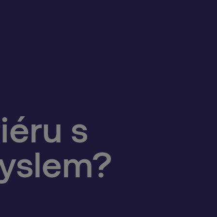
Začněte kariéru,
iéru s
bezpečnější svět
kterou můžete být
myslem?