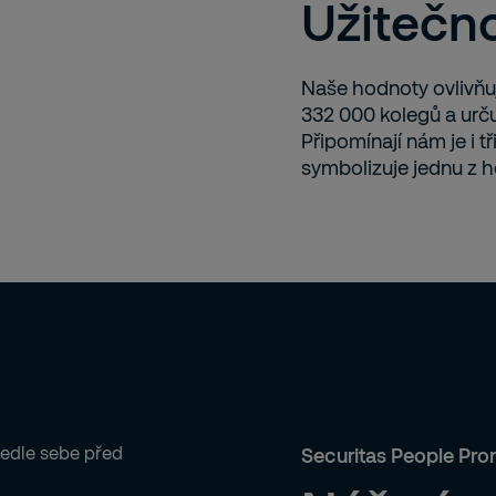
Užitečno
Naše hodnoty ovlivňují
332 000 kolegů a urču
Připomínají nám je i t
symbolizuje jednu z h
Securitas People Pro