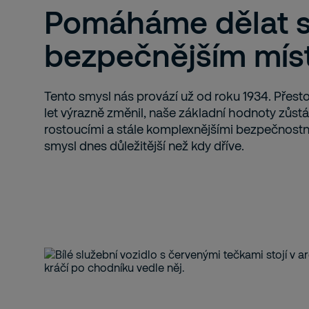
Pomáháme dělat s
bezpečnějším mí
Tento smysl nás provází už od roku 1934. Přest
let výrazně změnil, naše základní hodnoty zůstá
rostoucími a stále komplexnějšími bezpečnostn
smysl dnes důležitější než kdy dříve.