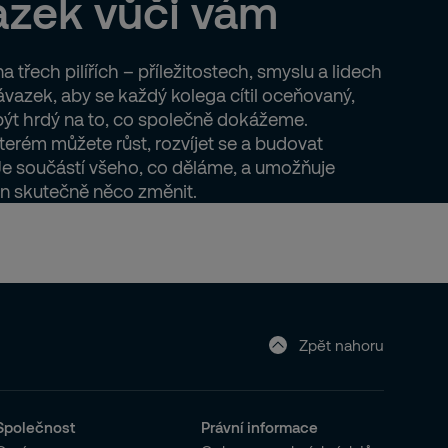
azek vůči vám
a třech pilířích – příležitostech, smyslu a lidech
ávazek, aby se každý kolega cítil oceňovaný,
ýt hrdý na to, co společně dokážeme.
kterém můžete růst, rozvíjet se a budovat
Je součástí všeho, co děláme, a umožňuje
n skutečně něco změnit.
Zpět nahoru
Společnost
Právní informace