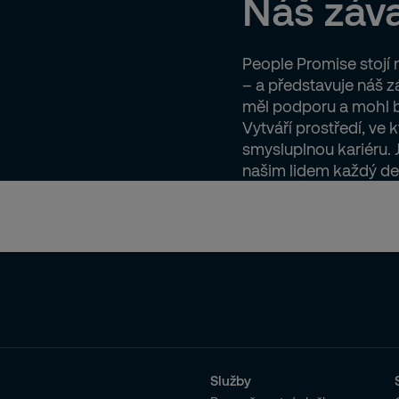
Náš záv
People Promise stojí n
– a představuje náš z
měl podporu a mohl b
Vytváří prostředí, ve 
smysluplnou kariéru. 
našim lidem každý de
Služby