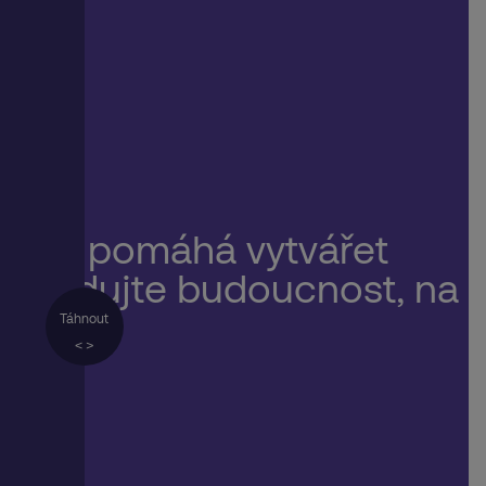
 která pomáhá vytvářet
 a budujte budoucnost, na
 hrdí.
Táhnout
< >