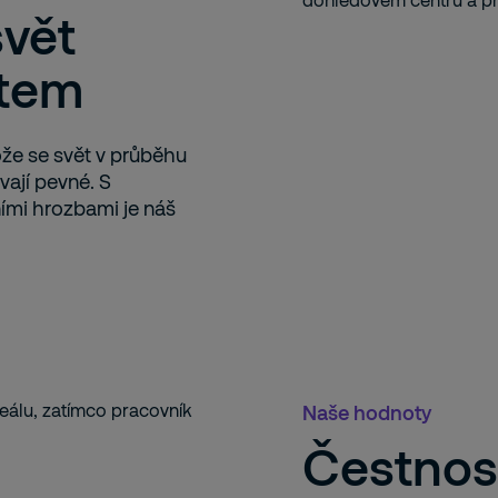
vět
stem
ože se svět v průběhu
vají pevné. S
ími hrozbami je náš
Naše hodnoty
Čestnost