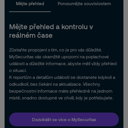
Mějte přehled
Porozumějte souvislostem
P
Mějte přehled a kontrolu v
reálném čase
Zůstaňte propojeni s tím, co je pro vás důležité.
MySecuritas vás okamžitě upozorní na poplachové
události a důležité informace, abyste měli vždy přehled
o situaci.
K reportům a detailům událostí se dostanete kdykoli a
odkudkoli, bez čekání na aktualizace. Všechny
bezpečnostní informace máte přehledně na jednom
místě, snadno dostupné ve chvíli, kdy je potřebujete.
Dozvědět se více o MySecuritas