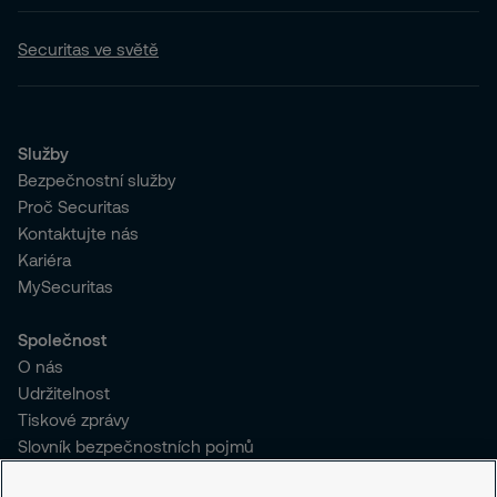
Securitas ve světě
Služby
Bezpečnostní služby
Proč Securitas
Kontaktujte nás
Kariéra
MySecuritas
Společnost
O nás
Udržitelnost
Tiskové zprávy
Slovník bezpečnostních pojmů
Pro stávající klienty SČR