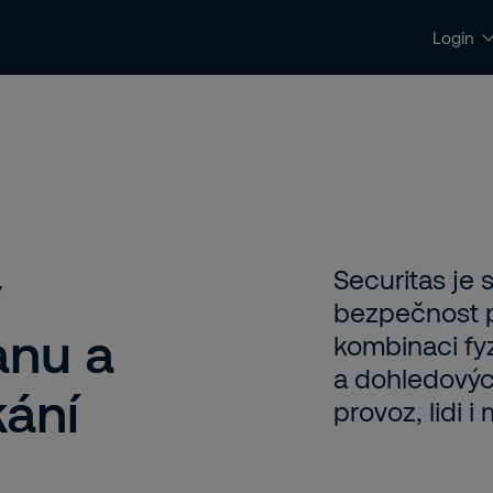
Login
Kontakty a podpora
Kariéra
ý
Securitas je
bezpečnost p
anu a
kombinaci fyz
a dohledový
kání
provoz, lidi 