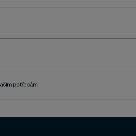
 rizik a potřeb,
štěných služeb,
čnostních procesů.
 vašim potřebám
ch rizik,
závazku,
 31000,
m.
jetku,