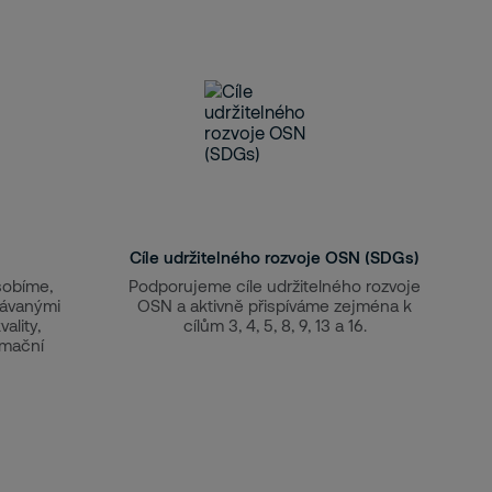
Cíle udržitelného rozvoje OSN (SDGs)
sobíme,
Podporujeme cíle udržitelného rozvoje
návanými
OSN a aktivně přispíváme zejména k
ality,
cílům 3, 4, 5, 8, 9, 13 a 16.
rmační