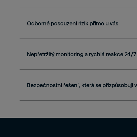
Odborné posouzení rizik přímo u vás
Výhody tohoto přístupu:
Nepřetržitý monitoring a rychlá reakce 24/7
komplexní pokrytí všech bezpečnostních
jedno integrované řešení namísto roztří
jednoduchá správa dodavatelů i bezpe
Co vám analýza přinese:
Bezpečnostní řešení, která se přizpůsobují
jasný přehled konkrétních bezpečnostní
zpracování bezplatně a bez smluvního 
posouzení rizik v souladu s normou ISO
řešení navržené na míru vašim potřebá
Hlavní přínosy:
nepřetržitá ochrana osob, objektů a ma