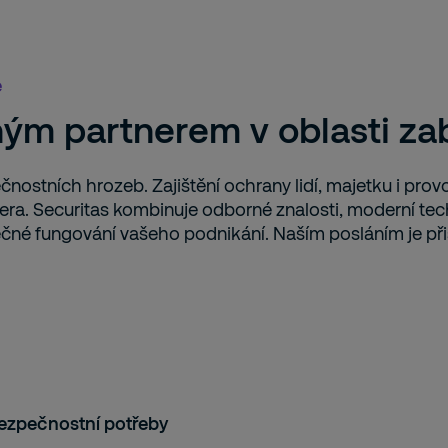
e
aným partnerem v oblasti z
čnostních hrozeb. Zajištění ochrany lidí, majetku i provo
a. Securitas kombinuje odborné znalosti, moderní tech
zpečné fungování vašeho podnikání. Naším posláním je př
bezpečnostní potřeby