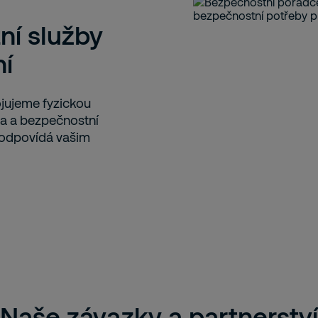
í služby
ní
ojujeme fyzickou
ra a bezpečnostní
 odpovídá vašim
Naše závazky a partnerství