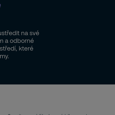
e
středit na své
ím a odborné
tředí, které
rmy.