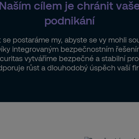
lů,
Naším cílem je chránit vaš
 nákladů.
podnikání
cí na změny v provozu,
ik a regulací,
se postaráme my, abyste se vy mohli sou
ečně s vaší firmou.
Díky integrovaným bezpečnostním řešen
uritas vytváříme bezpečné a stabilní pros
poruje růst a dlouhodobý úspěch vaší fi