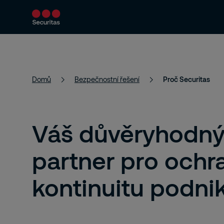
Bezpečnostní řešení
Aktuality a články
Domů
Bezpečnostní řešení
Proč Securitas
Váš důvěryhodn
partner pro ochr
kontinuitu podni