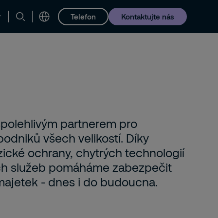
Telefon
Kontaktujte nás
 spolehlivým partnerem pro
odniků všech velikostí. Díky
ické ochrany, chytrých technologií
ch služeb pomáháme zabezpečit
i majetek - dnes i do budoucna.