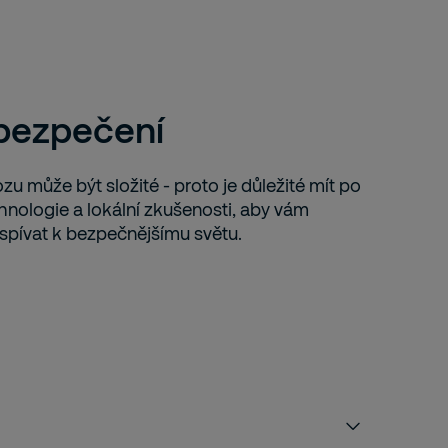
abezpečení
zu může být složité - proto je důležité mít po
nologie a lokální zkušenosti, aby vám
ispívat k bezpečnějšímu světu.