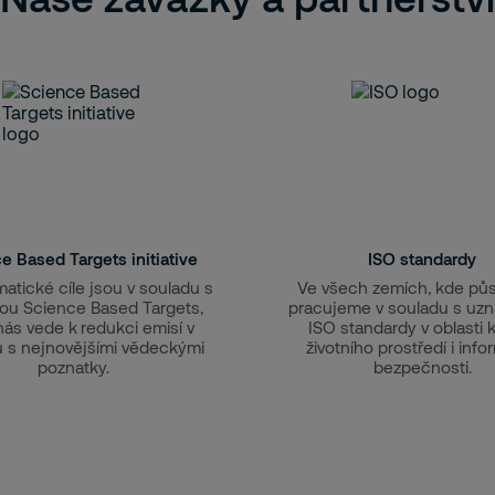
e Based Targets initiative
ISO standardy
matické cíle jsou v souladu s
Ve všech zemích, kde pů
ivou Science Based Targets,
pracujeme v souladu s uz
nás vede k redukci emisí v
ISO standardy v oblasti kv
 s nejnovějšími vědeckými
životního prostředí i info
poznatky.
bezpečnosti.