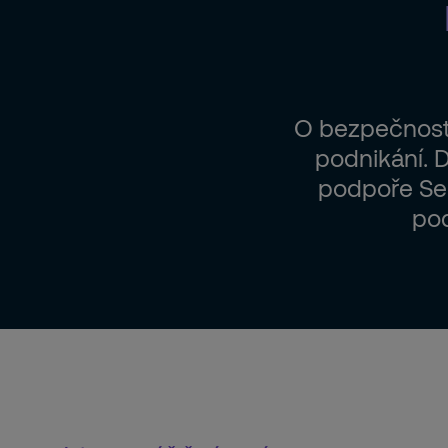
okamžitý zásah vyškolených profesioná
přehledné paušální služby bez skrytých
Co tím získáte:
pravidelné bezpečnostní revize reagují
flexibilní úpravy služeb podle nových riz
O bezpečnost 
škálovatelná řešení připravená růst spol
podnikání. 
podpoře Sec
pod