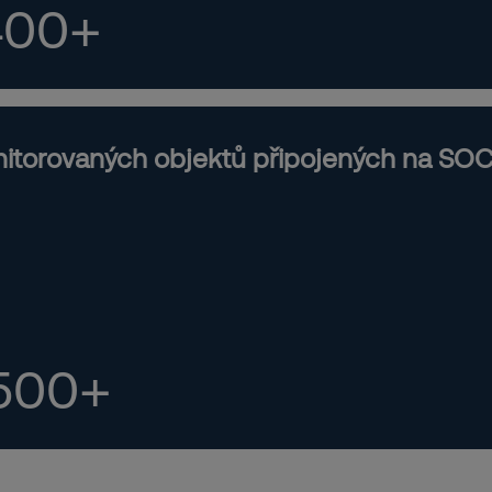
400+
itorovaných objektů připojených na SO
500+