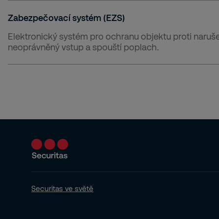
Zabezpečovací systém (EZS)
Elektronický systém pro ochranu objektu proti naruše
neoprávněný vstup a spouští poplach.
Securitas ve světě