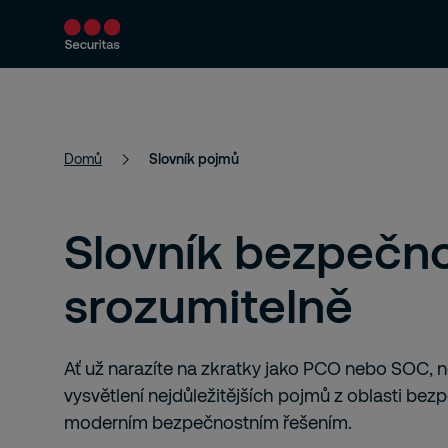
Bezpečnostní řešení
Aktuality a články
Domů
Slovník pojmů
Slovník bezpečn
srozumitelně
Ať už narazíte na zkratky jako PCO nebo SOC, 
vysvětlení nejdůležitějších pojmů z oblasti bezp
moderním bezpečnostním řešením.