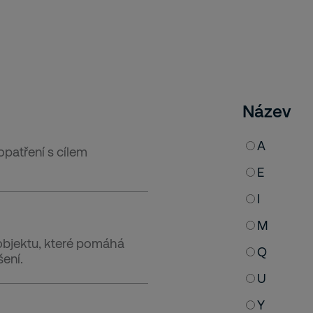
Název
A
patření s cílem
E
I
M
 objektu, které pomáhá
Q
šení.
U
Y