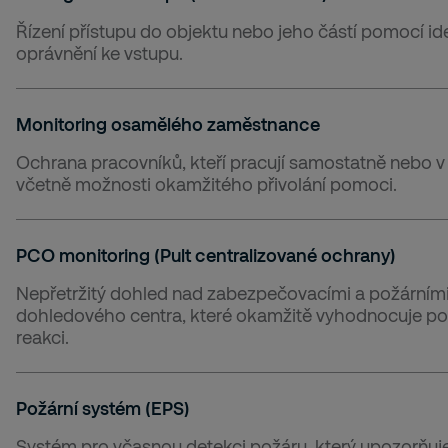
Řízení přístupu do objektu nebo jeho částí pomocí id
oprávnění ke vstupu.
Monitoring osamělého zaměstnance
Ochrana pracovníků, kteří pracují samostatně nebo v 
včetně možnosti okamžitého přivolání pomoci.
PCO monitoring (Pult centralizované ochrany)
Nepřetržitý dohled nad zabezpečovacími a požárními
dohledového centra, které okamžitě vyhodnocuje pop
reakci.
Požární systém (EPS)
Systém pro včasnou detekci požáru, který upozorňu