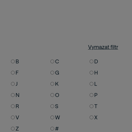
Vymazat filtr
B
C
D
F
G
H
J
K
L
N
O
P
R
S
T
V
W
X
Z
#