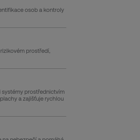
entifikace osob a kontroly
rizikovém prostředí,
 systémy prostřednictvím
lachy a zajišťuje rychlou
je na nebezpečí a pomáhá