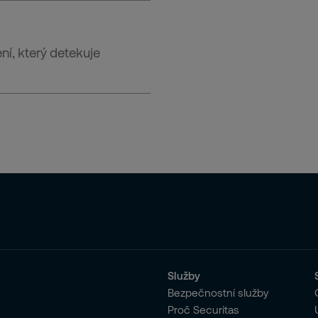
ní, který detekuje
Služby
Bezpečnostní služby
Proč Securitas