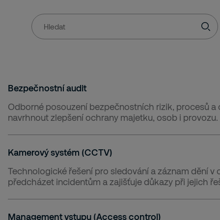
Se@Html.PropertyFor(m
=>
m.CurrentPage.SearchInputPlaceholderText)arch
Bezpečnostní audit
Odborné posouzení bezpečnostních rizik, procesů a o
navrhnout zlepšení ochrany majetku, osob i provozu.
Kamerový systém (CCTV)
Technologické řešení pro sledování a záznam dění v
předcházet incidentům a zajišťuje důkazy při jejich ře
Management vstupu (Access control)