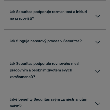
mít řidičský průkaz skupiny B (manuální
převodovka) - pro mobilní patrolu.
Jak Securitas podporuje rozmanitost a inkluzi
na pracovišti?
Jak funguje náborový proces v Securitas?
podporu rovných příležitostí na všech úrovních
organizace,
Jak Securitas podporuje rovnováhu mezi
podporu zaměstnaneckých skupin a interních
pracovním a osobním životem svých
iniciativ,
zaměstnanců?
poskytování pravidelných školení v oblasti
diverzity a inkluze.
Jaké benefity Securitas svým zaměstnancům
nabízí?