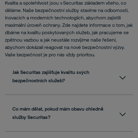
Kvalita a spolehlivost jsou v Securitas základem všeho, co
děláme. Naše bezpečnostní služby stavíme na odbornosti,
inovacích a moderních technologiích, abychom zajistili
maximální úroveň ochrany. Zde najdete informace o tom, jak
dbáme na kvalitu poskytovaných služeb, jak pracujeme se
zpětnou vazbou a jak neustále rozvíjíme naše řešení,
abychom dokázali reagovat na nové bezpečnostní výzvy.
Vaše bezpečnost je pro nás vždy prioritou.
Jak Securitas zajišťuje kvalitu svých
bezpečnostních služeb?
Co mám dělat, pokud mám obavu ohledně
služby Securitas?