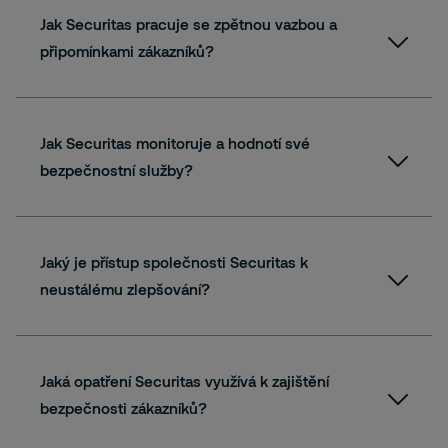
Jak Securitas pracuje se zpětnou vazbou a
připomínkami zákazníků?
Jak Securitas monitoruje a hodnotí své
bezpečnostní služby?
Jaký je přístup společnosti Securitas k
neustálému zlepšování?
Jaká opatření Securitas využívá k zajištění
bezpečnosti zákazníků?