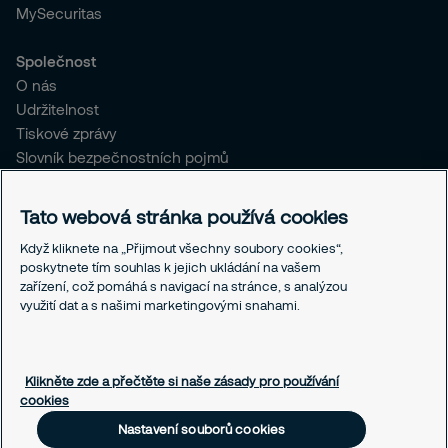
MySecuritas
Společnost
O nás
Udržitelnost
Tiskové zprávy
Slovník bezpečnostních pojmů
Pro stávající klienty SČR
Tato webová stránka používá cookies
Právní informace
Když kliknete na „Přijmout všechny soubory cookies“,
Ochrana osobních údajů
poskytnete tím souhlas k jejich ukládání na vašem
Obchodní podmínky
zařízení, což pomáhá s navigací na stránce, s analýzou
Linka integrity
využití dat a s našimi marketingovými snahami.
Responsible disclosure
Nastavení souborů cookies
Klikněte zde a přečtěte si naše zásady pro používání
cookies
Nastavení souborů cookies