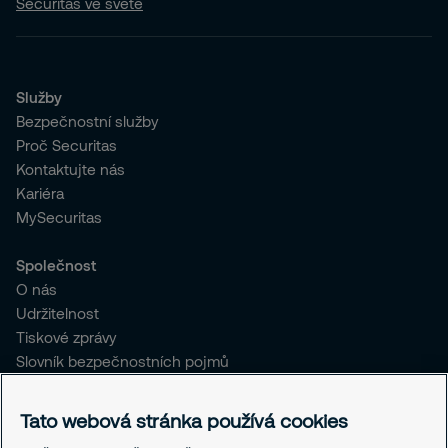
Securitas ve světě
Služby
Bezpečnostní služby
Proč Securitas
Kontaktujte nás
Kariéra
MySecuritas
Společnost
O nás
Udržitelnost
Tiskové zprávy
Slovník bezpečnostních pojmů
Pro stávající klienty SČR
Tato webová stránka používá cookies
Právní informace