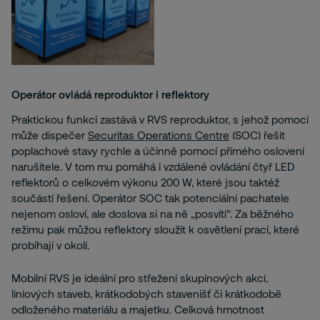
Operátor ovládá reproduktor i reflektory
Praktickou funkci zastává v RVS reproduktor, s jehož pomocí
může dispečer
Securitas Operations Centre
(SOC) řešit
poplachové stavy rychle a účinně pomocí přímého oslovení
narušitele. V tom mu pomáhá i vzdálené ovládání čtyř LED
reflektorů o celkovém výkonu 200 W, které jsou taktéž
součástí řešení. Operátor SOC tak potenciální pachatele
nejenom osloví, ale doslova si na ně „posvítí“. Za běžného
režimu pak můžou reflektory sloužit k osvětlení prací, které
probíhají v okolí.
Mobilní RVS je ideální pro střežení skupinových akcí,
liniových staveb, krátkodobých stavenišť či krátkodobě
odloženého materiálu a majetku. Celková hmotnost