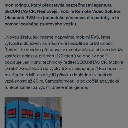
monitoringu, který představila bezpečnostní agentura
SECURITAS ČR. Nejnovější mobilní Remote Video Solution
(zkráceně RVS) lze jednoduše přesouvat dle potřeby, a to
pomocí pouhého paletového vozíku.
„Novou žirafu, jak interně nazýváme
mobilní RVS
, jsme
vytvořili s důrazem na maximální flexibilitu a praktičnost.
Řešení lze snadno přesouvat v rámci areálu, a přitom dokáže
zastřežit oblast o průměru 120 metrů ve dne i v noci,“
popisuje Jan Huml, technický ředitel SECURITAS ČR. Mobilní
„žirafa“ zvedá hlavu do výšky 6,3 m, disponuje 4 kamerami s
rozlišením 5 MPix a díky IR přísvitu dohlédne i v noci do
vzdálenosti až 60 m. Samozřejmostí je pokročilá analytická
funkce kamer za využití umělé inteligence.