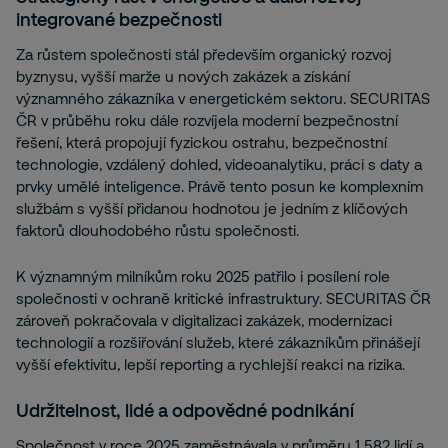
integrované bezpečnosti
Za růstem společnosti stál především organický rozvoj
byznysu, vyšší marže u nových zakázek a získání
významného zákazníka v energetickém sektoru. SECURITAS
ČR v průběhu roku dále rozvíjela moderní bezpečnostní
řešení, která propojují fyzickou ostrahu, bezpečnostní
technologie, vzdálený dohled, videoanalytiku, práci s daty a
prvky umělé inteligence. Právě tento posun ke komplexním
službám s vyšší přidanou hodnotou je jedním z klíčových
faktorů dlouhodobého růstu společnosti.
K významným milníkům roku 2025 patřilo i posílení role
společnosti v ochraně kritické infrastruktury. SECURITAS ČR
zároveň pokračovala v digitalizaci zakázek, modernizaci
technologií a rozšiřování služeb, které zákazníkům přinášejí
vyšší efektivitu, lepší reporting a rychlejší reakci na rizika.
Udržitelnost, lidé a odpovědné podnikání
Společnost v roce 2025 zaměstnávala v průměru 1 582 lidí a