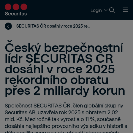
Login
SECURITAS ČR dosáhl v roce 2025 rekordního obratu přes 2 miliardy korun
Český bezpečnostní
lídr SECURITAS ČR
dosáhl v roce 2025
rekordního obratu
přes 2 miliardy korun
Společnost SECURITAS ČR, člen globální skupiny
Securitas AB, uzavřela rok 2025 s obratem 2,02
mld. Kč. Meziročně tak vyrostla o 11 %, současně
dosáhla nejlepšího provozního výsledku v historii a
dále posílila svou pozici v oblasti integrovaných