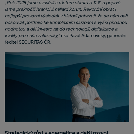
„Rok 2025 jsme uzavřeli s růstem obratu o 11 % a poprvé
jsme překročili hranici 2 miliard korun. Rekordní obrat i
nejlepší provozní výsledek v historii potvrzují, že se nám daří
posouvat portfolio ke komplexním službám s vyšší přidanou
hodnotou a dál investovat do technologií, digitalizace a
kvality pro naše zákazníky,“
říká Pavel Adamovský, generální
ředitel SECURITAS ČR.
Strategický růst v energetice a další rozvoj