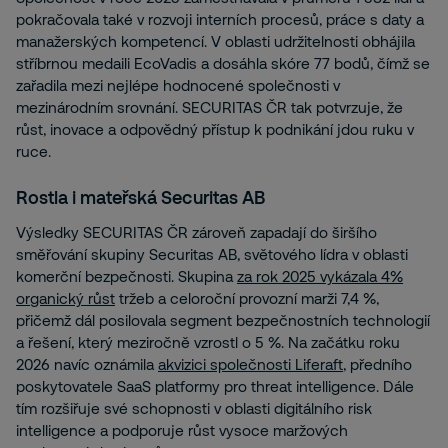
pokračovala také v rozvoji interních procesů, práce s daty a
manažerských kompetencí. V oblasti udržitelnosti obhájila
stříbrnou medaili EcoVadis a dosáhla skóre 77 bodů, čímž se
zařadila mezi nejlépe hodnocené společnosti v
mezinárodním srovnání. SECURITAS ČR tak potvrzuje, že
růst, inovace a odpovědný přístup k podnikání jdou ruku v
ruce.
Rostla i mateřská Securitas AB
Výsledky SECURITAS ČR zároveň zapadají do širšího
směřování skupiny Securitas AB, světového lídra v oblasti
komerční bezpečnosti. Skupina
za rok 2025 vykázala 4%
organický růst
tržeb a celoroční provozní marži 7,4 %,
přičemž dál posilovala segment bezpečnostních technologií
a řešení, který meziročně vzrostl o 5 %. Na začátku roku
2026 navíc oznámila
akvizici společnosti Liferaft
, předního
poskytovatele SaaS platformy pro threat intelligence. Dále
tím rozšiřuje své schopnosti v oblasti digitálního risk
intelligence a podporuje růst vysoce maržových