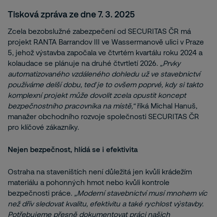
Tisková zpráva ze dne 7. 3. 2025
Zcela bezobslužné zabezpečení od SECURITAS ČR má
projekt RANTA Barrandov III ve Wassermanově ulici v Praze
5, jehož výstavba započala ve čtvrtém kvartálu roku 2024 a
kolaudace se plánuje na druhé čtvrtletí 2026.
„Prvky
automatizovaného vzdáleného dohledu už ve stavebnictví
používáme delší dobu, teď je to ovšem poprvé, kdy si takto
komplexní projekt může dovolit zcela opustit koncept
bezpečnostního pracovníka na místě,“
říká Michal Hanuš,
manažer obchodního rozvoje společnosti SECURITAS ČR
pro klíčové zákazníky.
Nejen bezpečnost, hlídá se i efektivita
Ostraha na staveništích není důležitá jen kvůli krádežím
materiálu a pohonných hmot nebo kvůli kontrole
bezpečnosti práce.
„Moderní stavebnictví musí mnohem víc
než dřív sledovat kvalitu, efektivitu a také rychlost výstavby.
Potřebujeme přesně dokumentovat práci našich