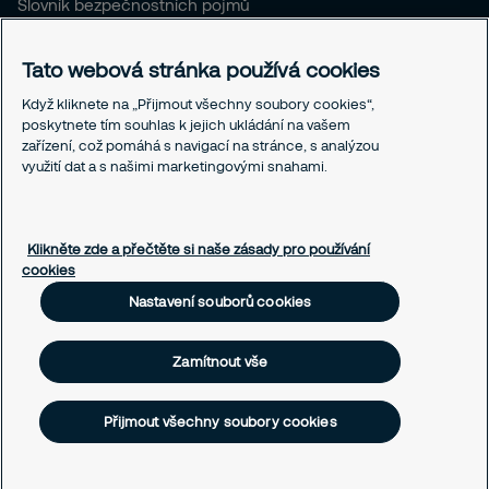
Slovník bezpečnostních pojmů
Pro stávající klienty SČR
Tato webová stránka používá cookies
Právní informace
Když kliknete na „Přijmout všechny soubory cookies“,
Ochrana osobních údajů
poskytnete tím souhlas k jejich ukládání na vašem
Obchodní podmínky
zařízení, což pomáhá s navigací na stránce, s analýzou
Linka integrity
využití dat a s našimi marketingovými snahami.
Responsible disclosure
Nastavení souborů cookies
Klikněte zde a přečtěte si naše zásady pro používání
cookies
Nastavení souborů cookies
Zamítnout vše
Přijmout všechny soubory cookies
© SECURITAS ČR s.r.o., 2026