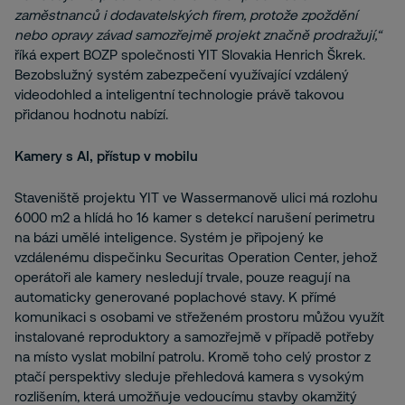
zaměstnanců i dodavatelských firem, protože zpoždění
nebo opravy závad samozřejmě projekt značně prodražují,“
říká expert BOZP společnosti YIT Slovakia Henrich Škrek.
Bezobslužný systém zabezpečení využívající vzdálený
videodohled a inteligentní technologie právě takovou
přidanou hodnotu nabízí.
Kamery s AI, přístup v mobilu
Staveniště projektu YIT ve Wassermanově ulici má rozlohu
6000 m
2
a hlídá ho 16 kamer s detekcí narušení perimetru
na bázi umělé inteligence. Systém je připojený ke
vzdálenému dispečinku Securitas Operation Center, jehož
operátoři ale kamery nesledují trvale, pouze reagují na
automaticky generované poplachové stavy. K přímé
komunikaci s osobami ve střeženém prostoru můžou využít
instalované reproduktory a samozřejmě v případě potřeby
na místo vyslat mobilní patrolu. Kromě toho celý prostor z
ptačí perspektivy sleduje přehledová kamera s vysokým
rozlišením, která umožňuje vedoucímu stavby okamžitý