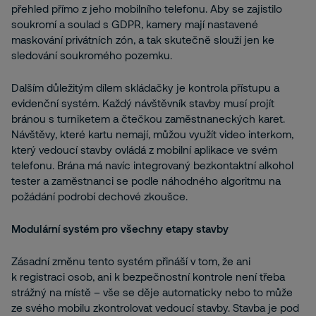
přehled přímo z jeho mobilního telefonu. Aby se zajistilo
soukromí a soulad s GDPR, kamery mají nastavené
maskování privátních zón, a tak skutečně slouží jen ke
sledování soukromého pozemku.
Dalším důležitým dílem skládačky je kontrola přístupu a
evidenční systém. Každý návštěvník stavby musí projít
bránou s turniketem a čtečkou zaměstnaneckých karet.
Návštěvy, které kartu nemají, můžou využít video interkom,
který vedoucí stavby ovládá z mobilní aplikace ve svém
telefonu. Brána má navíc integrovaný bezkontaktní alkohol
tester a zaměstnanci se podle náhodného algoritmu na
požádání podrobí dechové zkoušce.
Modulární systém pro všechny etapy stavby
Zásadní změnu tento systém přináší v tom, že ani
k registraci osob, ani k bezpečnostní kontrole není třeba
strážný na místě – vše se děje automaticky nebo to může
ze svého mobilu zkontrolovat vedoucí stavby. Stavba je pod