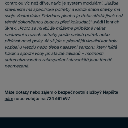
kontrolou víc než dříve, navíc je systém modulární.
„Každé
staveniště má specifické potřeby a každá etapa stavby má
svoje vlastní rizika. Prázdnou plochu je třeba střežit jinak než
téměř dokončenou budovu před kolaudací,“
uvádí Henrich
Škrek.
„Proto se mi líbí, že můžeme průběžně měnit
nastavení a rozsah ostrahy podle našich potřeb nebo
přidávat nové prvky. Ať už jde o přesnější vizuální kontrolu
vozidel u vjezdu nebo třeba nasazení senzoru, který hlídá
hladinu spodní vody při stavbě základů – možnosti
automatizovaného zabezpečení staveniště jsou téměř
neomezené.
Máte dotazy nebo zájem o bezpečnostní služby?
Napište
nám
nebo
volejte
na
724 681 697.