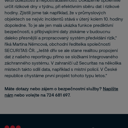
větší důležitosti a nepostradatelnosti. Dokážeme spolehlivě
určit rizikové dny v týdnu, při efektivním sběru dat i rizikové
hodiny. Zjistili jsme tak například, že v průmyslových
objektech se nejvíc incidentů stává v úterý kolem 10. hodiny
dopoledne. To je ale jen malá ukázka funkce prediktivní
bezpečnosti, s přibývajícími daty získáme v budoucnu
daleko přesnější a propracovaný systém předvídání rizik,“
říká Martina Němcová, obchodní ředitelka společnosti
SECURITAS ČR. „Ještě dřív se ale stane realitou propojení
dat z našeho reportingu přímo se složkami Integrovaného
záchranného systému. V zahraničí už Securitas na několika
místech takto sdílí data, například s místní policií. V České
republice chystáme první projekt tohoto typu letos.“
Máte dotazy nebo zájem o bezpečnostní služby?
Napište
nám
nebo volejte na 724 681 697.