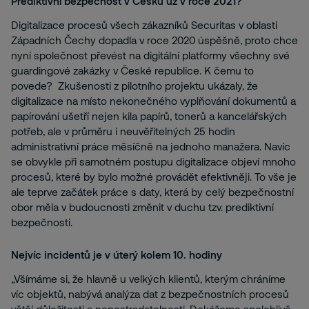
Prediktivní bezpečnost v Česku už v roce 2021?
Digitalizace procesů všech zákazníků Securitas v oblasti
Západních Čechy dopadla v roce 2020 úspěšně, proto chce
nyní společnost převést na digitální platformy všechny své
guardingové zakázky v České republice. K čemu to
povede? Zkušenosti z pilotního projektu ukázaly, že
digitalizace na místo nekonečného vyplňování dokumentů a
papírování ušetří nejen kila papírů, tonerů a kancelářských
potřeb, ale v průměru i neuvěřitelných 25 hodin
administrativní práce měsíčně na jednoho manažera. Navíc
se obvykle při samotném postupu digitalizace objeví mnoho
procesů, které by bylo možné provádět efektivněji. To vše je
ale teprve začátek práce s daty, která by celý bezpečnostní
obor měla v budoucnosti změnit v duchu tzv. prediktivní
bezpečnosti.
Nejvíc incidentů je v úterý kolem 10. hodiny
„Všímáme si, že hlavně u velkých klientů, kterým chráníme
víc objektů, nabývá analýza dat z bezpečnostních procesů