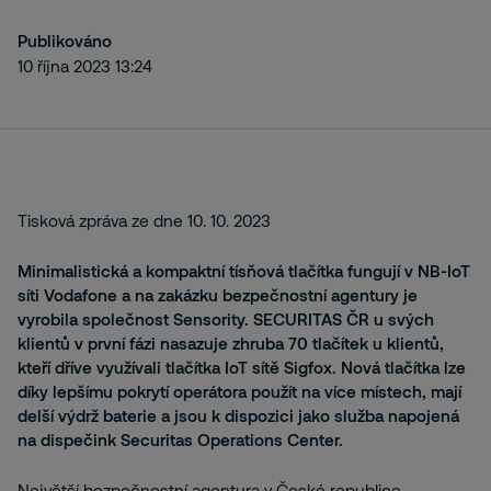
Publikováno
10 října 2023 13:24
Tisková zpráva ze dne 10. 10. 2023
Minimalistická a kompaktní tísňová tlačítka fungují v NB-IoT
síti Vodafone a na zakázku bezpečnostní agentury je
vyrobila společnost Sensority. SECURITAS ČR u svých
klientů v první fázi nasazuje zhruba 70 tlačítek u klientů,
kteří dříve využívali tlačítka IoT sítě Sigfox. Nová tlačítka lze
díky lepšímu pokrytí operátora použít na více místech, mají
delší výdrž baterie a jsou k dispozici jako služba napojená
na dispečink Securitas Operations Center.
Největší bezpečnostní agentura v České republice