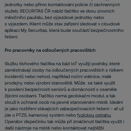
jednotky nebo přímo kontaktování policie či záchranných
služeb. SECURITAS ČR nabízí tlačítko ve dvou úrovních
měsíčního paušálu, bez výjezdové jednotky nebo
s výjezdem. Klient může stav zařízení sledovat v cloudové
aplikaci My Securitas, která bude součástí bezpečnostního
řešení.
Pro pracovníky na odloučených pracovištích
Službu tísňového tlačítka na bázi IoT využijí podniky, které
zaměstnávají osoby na odloučených pracovištích s rizikem
incidentů nebo nehod, například noční vrátnice, malé
prodejny nebo výrobní stanoviště. Může se také využít
k posílení bezpečnosti seniorů a domácností s osaměle
žijícími osobami. Tlačítko nemá geolokační modul, a tak
slouží k ochraně osob na pevně stanoveném místě. Ideální
je jako rozšíření stávajících zabezpečovacích řešení – ať už
jde o PTZS, kamerový systém nebo
fyzickou ostrahu
.
Operátor dispečinku tak může při zmáčknutí tlačítka využít i
další nástroje na místě nebo kontaktovat nejbližší