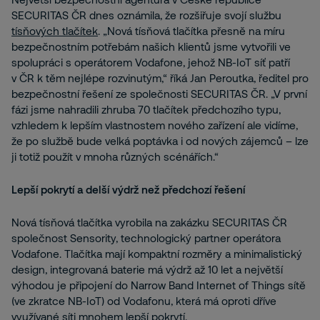
SECURITAS ČR dnes oznámila, že rozšiřuje svojí službu
tísňových tlačítek
. „Nová tísňová tlačítka přesně na míru
bezpečnostním potřebám našich klientů jsme vytvořili ve
spolupráci s operátorem Vodafone, jehož NB-IoT síť patří
v ČR k těm nejlépe rozvinutým,“ říká Jan Peroutka, ředitel pro
bezpečnostní řešení ze společnosti SECURITAS ČR. „V první
fázi jsme nahradili zhruba 70 tlačítek předchozího typu,
vzhledem k lepším vlastnostem nového zařízení ale vidíme,
že po službě bude velká poptávka i od nových zájemců – lze
ji totiž použít v mnoha různých scénářích.“
Lepší pokrytí a delší výdrž než předchozí řešení
Nová tísňová tlačítka vyrobila na zakázku SECURITAS ČR
společnost Sensority, technologický partner operátora
Vodafone. Tlačítka mají kompaktní rozměry a minimalistický
design, integrovaná baterie má výdrž až 10 let a největší
výhodou je připojení do Narrow Band Internet of Things sítě
(ve zkratce NB-IoT) od Vodafonu, která má oproti dříve
využívané síti mnohem lepší pokrytí.