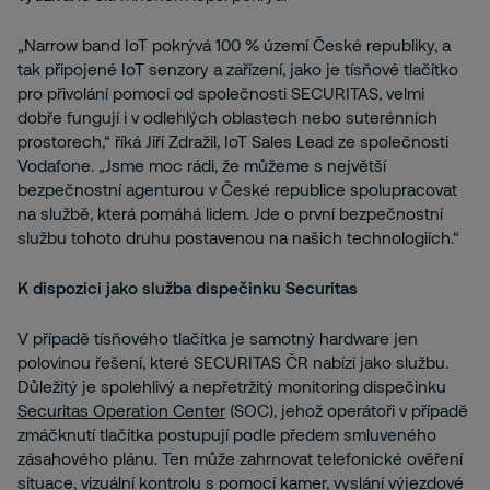
„Narrow band IoT pokrývá 100 % území České republiky, a
tak připojené IoT senzory a zařízení, jako je tísňové tlačítko
pro přivolání pomoci od společnosti SECURITAS, velmi
dobře fungují i v odlehlých oblastech nebo suterénních
prostorech,“ říká Jiří Zdražil, IoT Sales Lead ze společnosti
Vodafone. „Jsme moc rádi, že můžeme s největší
bezpečnostní agenturou v České republice spolupracovat
na službě, která pomáhá lidem. Jde o první bezpečnostní
službu tohoto druhu postavenou na našich technologiích.“
K dispozici jako služba dispečinku Securitas
V případě tísňového tlačítka je samotný hardware jen
polovinou řešení, které SECURITAS ČR nabízí jako službu.
Důležitý je spolehlivý a nepřetržitý monitoring dispečinku
Securitas Operation Center
(SOC), jehož operátoři v případě
zmáčknutí tlačítka postupují podle předem smluveného
zásahového plánu. Ten může zahrnovat telefonické ověření
situace, vizuální kontrolu s pomocí kamer, vyslání výjezdové