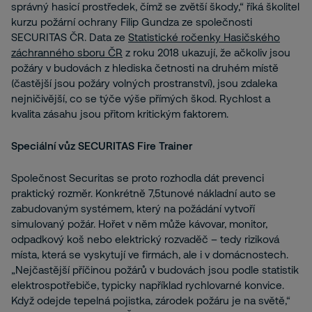
správný hasicí prostředek, čímž se zvětší škody,“ říká školitel
kurzu požární ochrany Filip Gundza ze společnosti
SECURITAS ČR. Data ze
Statistické ročenky Hasičského
záchranného sboru ČR
z roku 2018 ukazují, že ačkoliv jsou
požáry v budovách z hlediska četnosti na druhém místě
(častější jsou požáry volných prostranství), jsou zdaleka
nejničivější, co se týče výše přímých škod. Rychlost a
kvalita zásahu jsou přitom kritickým faktorem.
Speciální vůz SECURITAS Fire Trainer
Společnost Securitas se proto rozhodla dát prevenci
praktický rozměr. Konkrétně 7,5tunové nákladní auto se
zabudovaným systémem, který na požádání vytvoří
simulovaný požár. Hořet v něm může kávovar, monitor,
odpadkový koš nebo elektrický rozvaděč – tedy riziková
místa, která se vyskytují ve firmách, ale i v domácnostech.
„Nejčastější příčinou požárů v budovách jsou podle statistik
elektrospotřebiče, typicky například rychlovarné konvice.
Když odejde tepelná pojistka, zárodek požáru je na světě,“