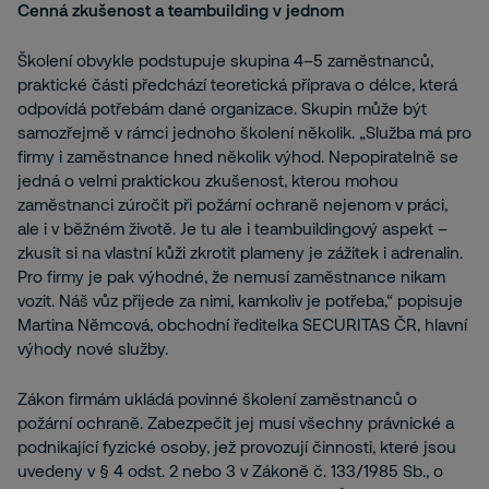
Cenná zkušenost a teambuilding v jednom
Školení obvykle podstupuje skupina 4–5 zaměstnanců,
praktické části předchází teoretická příprava o délce, která
odpovídá potřebám dané organizace. Skupin může být
samozřejmě v rámci jednoho školení několik. „Služba má pro
firmy i zaměstnance hned několik výhod. Nepopiratelně se
jedná o velmi praktickou zkušenost, kterou mohou
zaměstnanci zúročit při požární ochraně nejenom v práci,
ale i v běžném životě. Je tu ale i teambuildingový aspekt –
zkusit si na vlastní kůži zkrotit plameny je zážitek i adrenalin.
Pro firmy je pak výhodné, že nemusí zaměstnance nikam
vozit. Náš vůz přijede za nimi, kamkoliv je potřeba,“ popisuje
Martina Němcová, obchodní ředitelka SECURITAS ČR, hlavní
výhody nové služby.
Zákon firmám ukládá povinné školení zaměstnanců o
požární ochraně. Zabezpečit jej musí všechny právnické a
podnikající fyzické osoby, jež provozují činnosti, které jsou
uvedeny v § 4 odst. 2 nebo 3 v Zákoně č. 133/1985 Sb., o