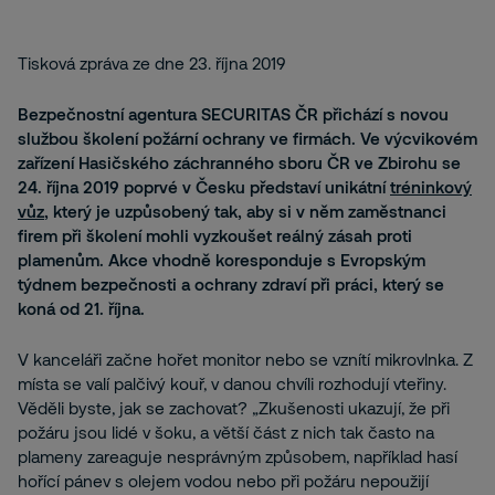
Tisková zpráva ze dne 23. října 2019
Bezpečnostní agentura SECURITAS ČR přichází s novou
službou školení požární ochrany ve firmách. Ve výcvikovém
zařízení Hasičského záchranného sboru ČR ve Zbirohu se
24. října 2019 poprvé v Česku představí unikátní
tréninkový
vůz
, který je uzpůsobený tak, aby si v něm zaměstnanci
firem při školení mohli vyzkoušet reálný zásah proti
plamenům. Akce vhodně koresponduje s Evropským
týdnem bezpečnosti a ochrany zdraví při práci,
který se
koná od 21. října.
V kanceláři začne hořet monitor nebo se vznítí mikrovlnka. Z
místa se valí palčivý kouř, v danou chvíli rozhodují vteřiny.
Věděli byste, jak se zachovat? „Zkušenosti ukazují, že při
požáru jsou lidé v šoku, a větší část z nich tak často na
plameny zareaguje nesprávným způsobem, například hasí
hořící pánev s olejem vodou nebo při požáru nepoužijí