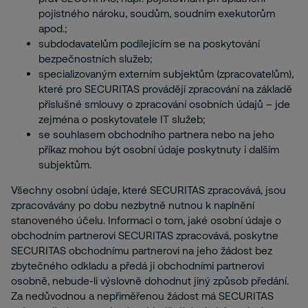
pojistného nároku, soudům, soudním exekutorům
apod.;
subdodavatelům podílejícím se na poskytování
bezpečnostních služeb;
specializovaným externím subjektům (zpracovatelům),
které pro SECURITAS provádějí zpracování na základě
příslušné smlouvy o zpracování osobních údajů – jde
zejména o poskytovatele IT služeb;
se souhlasem obchodního partnera nebo na jeho
příkaz mohou být osobní údaje poskytnuty i dalším
subjektům.
Všechny osobní údaje, které SECURITAS zpracovává, jsou
zpracovávány po dobu nezbytně nutnou k naplnění
stanoveného účelu. Informaci o tom, jaké osobní údaje o
obchodním partnerovi SECURITAS zpracovává, poskytne
SECURITAS obchodnímu partnerovi na jeho žádost bez
zbytečného odkladu a předá ji obchodními partnerovi
osobně, nebude-li výslovně dohodnut jiný způsob předání.
Za nedůvodnou a nepřiměřenou žádost má SECURITAS