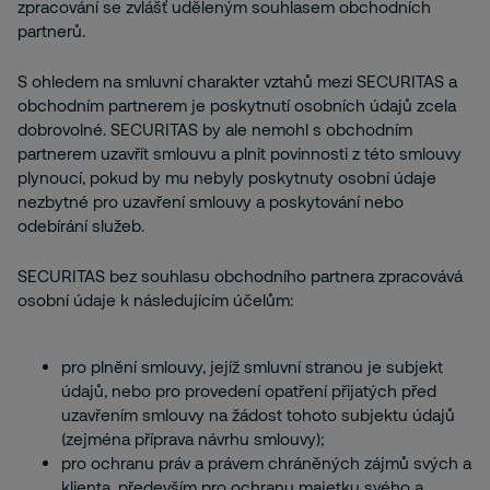
zpracování se zvlášť uděleným souhlasem obchodních
partnerů.
S ohledem na smluvní charakter vztahů mezi SECURITAS a
obchodním partnerem je poskytnutí osobních údajů zcela
dobrovolné. SECURITAS by ale nemohl s obchodním
partnerem uzavřít smlouvu a plnit povinnosti z této smlouvy
plynoucí, pokud by mu nebyly poskytnuty osobní údaje
nezbytné pro uzavření smlouvy a poskytování nebo
odebírání služeb.
SECURITAS bez souhlasu obchodního partnera zpracovává
osobní údaje k následujícím účelům:
pro plnění smlouvy, jejíž smluvní stranou je subjekt
údajů, nebo pro provedení opatření přijatých před
uzavřením smlouvy na žádost tohoto subjektu údajů
(zejména příprava návrhu smlouvy);
pro ochranu práv a právem chráněných zájmů svých a
klienta, především pro ochranu majetku svého a