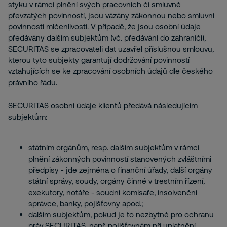
styku v rámci plnění svých pracovních či smluvně
převzatých povinností, jsou vázány zákonnou nebo smluvní
povinností mlčenlivosti. V případě, že jsou osobní údaje
předávány dalším subjektům (vč. předávání do zahraničí),
SECURITAS se zpracovateli dat uzavřel příslušnou smlouvu,
kterou tyto subjekty garantují dodržování povinností
vztahujících se ke zpracování osobních údajů dle českého
právního řádu.
SECURITAS osobní údaje klientů předává následujícím
subjektům:
státním orgánům, resp. dalším subjektům v rámci
plnění zákonných povinností stanovených zvláštními
předpisy - jde zejména o finanční úřady, další orgány
státní správy, soudy, orgány činné v trestním řízení,
exekutory, notáře - soudní komisaře, insolvenční
správce, banky, pojišťovny apod.;
dalším subjektům, pokud je to nezbytné pro ochranu
práv SECURITAS, např. pojišťovnám při uplatnění