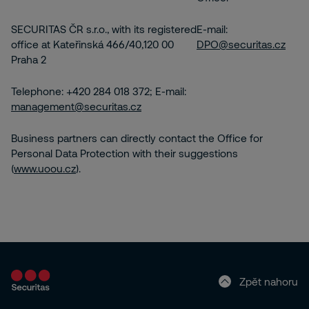
SECURITAS ČR s.r.o., with its registered
E-mail:
office at Kateřinská 466/40,120 00
DPO@securitas.cz
Praha 2
Telephone: +420 284 018 372; E-mail:
management@securitas.cz
Business partners can directly contact the Office for
Personal Data Protection with their suggestions
(
www.uoou.cz
).
Zpět nahoru