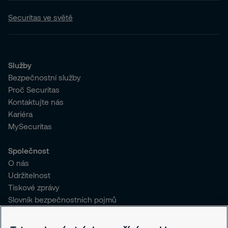
Securitas ve světě
Služby
Bezpečnostní služby
Proč Securitas
Kontaktujte nás
Kariéra
MySecuritas
Společnost
O nás
Udržitelnost
Tiskové zprávy
Slovník bezpečnostních pojmů
Pro stávající klienty SČR