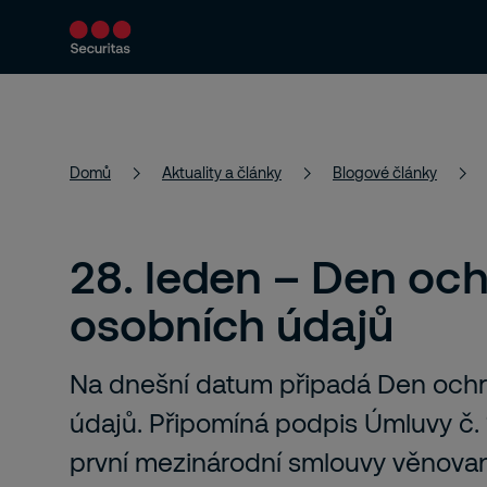
Bezpečnostní řešení
Aktuality a články
Domů
Aktuality a články
Blogové články
28. leden – Den oc
osobních údajů
Na dnešní datum připadá Den och
údajů. Připomíná podpis Úmluvy č. 
první mezinárodní smlouvy věnova