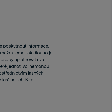
 poskytnout informace,
omažďujeme, jak dlouho je
 osoby uplatňovat svá
které jednotlivci nemohou
rostřednictvím jasných
erá se jich týkají.