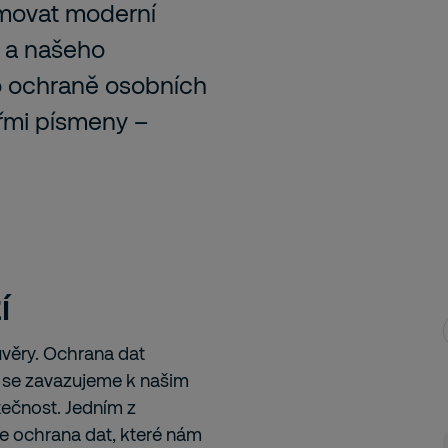
rmovat moderní
 a našeho
 o ochraně osobních
yřmi písmeny –
í
věry. Ochrana dat
s se zavazujeme k našim
tečnost. Jedním z
je ochrana dat, které nám