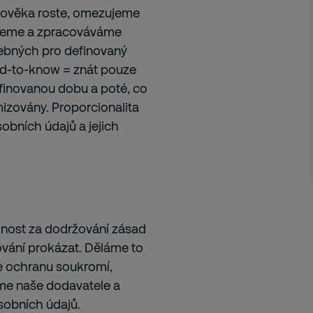
člověka roste, omezujeme
ujeme a zpracováváme
ebných pro definovaný
eed-to-know = znát pouze
finovanou dobu a poté, co
izovány. Proporcionalita
obních údajů a jejich
ost za dodržování zásad
vání prokázat. Děláme to
e ochranu soukromí,
íme naše dodavatele a
sobních údajů.