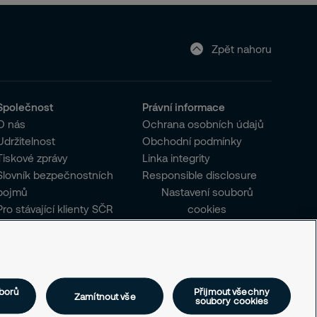
Zpět nahoru
Společnost
Právní informace
O nás
Ochrana osobních údajů
Udržitelnost
Obchodní podmínky
Tiskové zprávy
Linka integrity
Slovník bezpečnostních
Responsible disclosure
pojmů
Nastavení souborů
Pro stávající klienty SČR
cookies
borů
Přijmout všechny
Zamítnout vše
soubory cookies