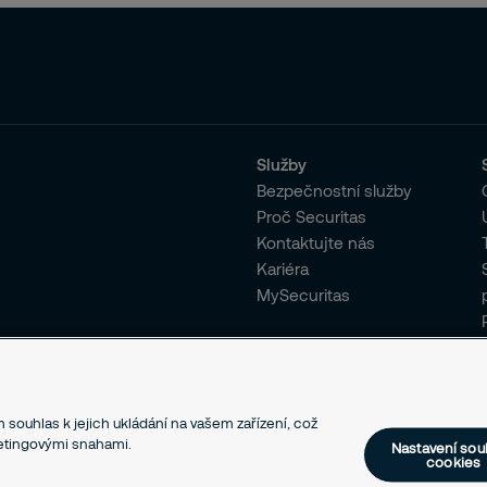
Služby
Bezpečnostní služby
Proč Securitas
Kontaktujte nás
Kariéra
MySecuritas
 souhlas k jejich ukládání na vašem zařízení, což
ketingovými snahami.
Nastavení sou
cookies