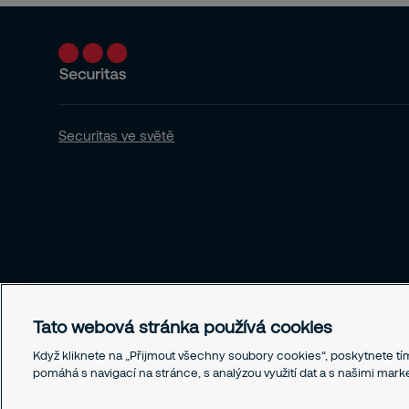
Securitas ve světě
Tato webová stránka používá cookies
Když kliknete na „Přijmout všechny soubory cookies“, poskytnete tím
pomáhá s navigací na stránce, s analýzou využití dat a s našimi mar