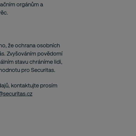
lačním orgánům a
věc.
ho, že ochrana osobních
nás. Zvyšováním povědomí
lním stavu chráníme lidi,
hodnotu pro Securitas.
ajů, kontaktujte prosím
securitas.cz