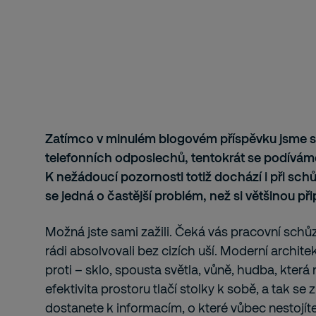
Zatímco v minulém blogovém příspěvku jsme s
telefonních odposlechů, tentokrát se podívám
K nežádoucí pozornosti totiž dochází i při schůz
se jedná o častější problém, než si většinou př
Možná jste sami zažili. Čeká vás pracovní schů
rádi absolvovali bez cizích uší. Moderní archite
proti – sklo, spousta světla, vůně, hudba, která 
efektivita prostoru tlačí stolky k sobě, a tak se
dostanete k informacím, o které vůbec nestojíte 