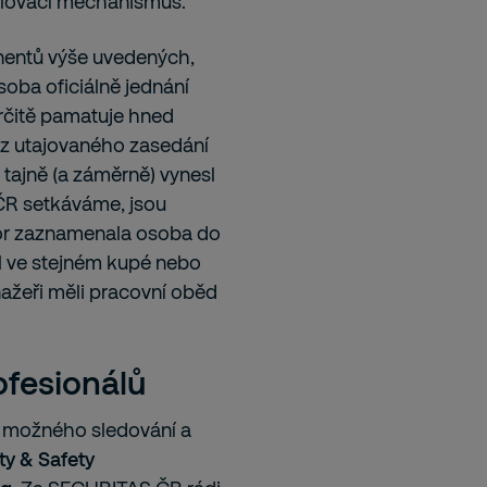
hvalovací mechanismus.
nentů výše uvedených,
osoba oficiálně jednání
rčitě pamatuje hned
 z utajovaného zasedání
o tajně (a záměrně) vynesl
 ČR setkáváme, jsou
ovor zaznamenala osoba do
l ve stejném kupé nebo
ažeři měli pracovní oběd
ofesionálů
t možného sledování a
ty & Safety