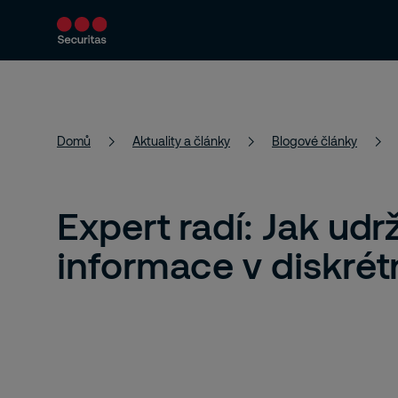
Bezpečnostní řešení
Aktuality a články
Domů
Aktuality a články
Blogové články
Expert radí: Jak udr
informace v diskrét