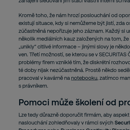
zahájení sledování jim stačí vlastní interní sc
Kromě toho, že nám hrozí poslouchání od opo
existují situace, kdy si nemůžeme být jistí, zda 
zúčastněná nepořizuje jeho záznam. Každý si u
několik mediálních kauz založených na tom, že
„unikly“ citlivé informace – jinými slovy je někd
ven. Třetí možností, se kterou se v SECURITAS
problémy firem vzniklé tím, že diskrétní rozh
té doby nijak nezúčastněná. Prostě někdo sedě
pracoval v kavárně na
notebooku
, zatímco man
s právníkem.
Pomoci může školení od pr
Lze tedy důrazně doporučit firmám, aby aspek
naslouchání zohledňovaly v rámci svých
Securi