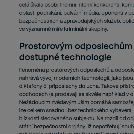
celá škála osob: firemní interní konkurenti, ko
oblasti podnikání, bulvární média, oponenti v pol
bezpečnostních a zpravodajských služeb, polici
ve významné míře kriminální skupiny.
Prostorovým odposlechům 
dostupné technologie
Fenoménu prostorových odposlechů a odposlec
nahrává vývoj moderních technologií, jako jsou c
diktafony či příposlechy do ucha. Takové přístro
obchodech (a prodávají se skvěle například v o
Nežádoucím zvědavým uším pomáhá samozřejmě
lze celkem snadno i bez technického vybavení,
blízkosti sledovaného subjektu. Na rozdíl od o
státní bezpečnostní orgány již nepotřebují souh