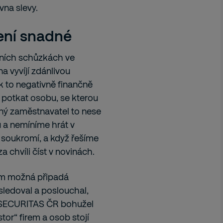
vna slevy.
ení snadné
vních schůzkách ve
a vyvíjí zdánlivou
ak to negativně finančně
potkat osobu, se kterou
sný zaměstnavatel to nese
u a nemíníme hrát v
 soukromí, a když řešíme
 chvíli číst v novinách.
ám možná připadá
sledoval a poslouchal,
xe SECURITAS ČR bohužel
or“ firem a osob stojí