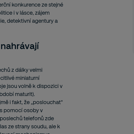
merční konkurence ze stejné
itice i v lásce, zájem
e, detektivní agentury a
nahrávají
hů z dálky velmi
itlivé miniaturní
je jsou volně k dispozici v
bdobí maturit).
 i fakt, že „poslouchat“
 s pomocí osoby v
dposlechů telefonů zde
las ze strany soudu, ale k