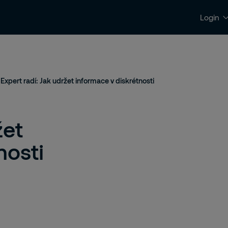
Login
Kontakty a podpora
Kariéra
Expert radí: Jak udržet informace v diskrétnosti
žet
nosti