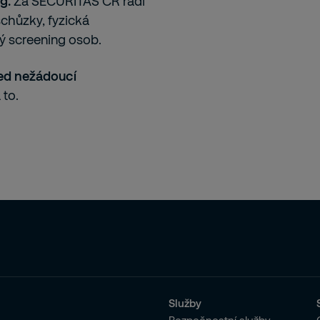
g.
Za SECURITAS ČR rádi
schůzky, fyzická
ý screening osob.
ed nežádoucí
 to.
Služby