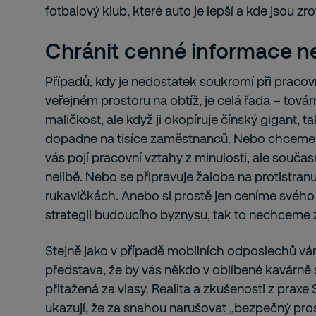
fotbalový klub, které auto je lepší a kde jsou zro
Chránit cenné informace n
Případů, kdy je nedostatek soukromí při praco
veřejném prostoru na obtíž, je celá řada – továrn
maličkost, ale když ji okopíruje čínský gigant, t
dopadne na tisíce zaměstnanců. Nebo chceme 
vás pojí pracovní vztahy z minulosti, ale souča
nelibě. Nebo se připravuje žaloba na protistran
rukavičkách. Anebo si prostě jen ceníme svého
strategii budoucího byznysu, tak to nechceme za
Stejně jako v případě mobilních odposlechů v
představa, že by vás někdo v oblíbené kavárně 
přitažená za vlasy. Realita a zkušenosti z pra
ukazují, že za snahou narušovat „bezpečný prost