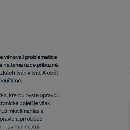
e věnovali problematice
e na téma úzce příbuzné.
kách tváří v tvář. A opět
ipouštíme.
zka, kterou byste opravdu
ktonické pojetí je však
nutí mluvit nahlas a
 zpravidla při obědě
– jak hrál místní