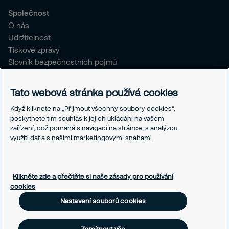
Společnost
O nás
Udržitelnost
Tiskové zprávy
Slovník bezpečnostních pojmů
Pro stávající klienty SČR
Tato webová stránka používá cookies
Právní informace
Když kliknete na „Přijmout všechny soubory cookies“,
Ochrana osobních údajů
poskytnete tím souhlas k jejich ukládání na vašem
Obchodní podmínky
zařízení, což pomáhá s navigací na stránce, s analýzou
Linka integrity
využití dat a s našimi marketingovými snahami.
Responsible disclosure
Nastavení souborů cookies
Klikněte zde a přečtěte si naše zásady pro používání
cookies
Nastavení souborů cookies