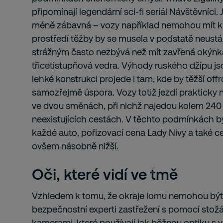
připomínají legendární sci-fi seriál Návštěvníci. 
méně zábavná – vozy například nemohou mít kl
prostředí těžby by se musela v podstatě neustál
strážným často nezbývá než mít zavřená okýnka,
třicetistupňová vedra. Výhody ruského džípu js
lehké konstrukci projede i tam, kde by těžší offro
samozřejmě úspora. Vozy totiž jezdí prakticky 
ve dvou směnách, při nichž najedou kolem 240 
neexistujících cestách. V těchto podmínkách by
každé auto, pořizovací cena Lady Nivy a také c
ovšem násobně nižší.
Oči, které vidí ve tmě
Vzhledem k tomu, že okraje lomu nemohou být 
bezpečnostní experti zastřežení s pomocí stožá
kamerami, které používají jak běžnou optiku s