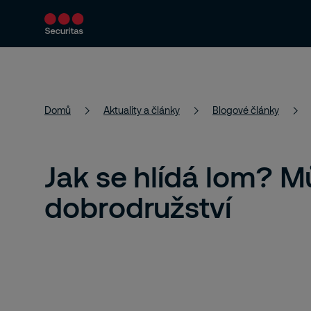
Bezpečnostní řešení
Aktuality a články
Domů
Aktuality a články
Blogové články
Jak se hlídá lom? Mů
dobrodružství