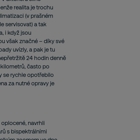
Jenže realita je trochu
imatizaci (v prašném
e servisovat) a tak
 i když jsou
ou však značné – díky své
ady uvízly, a pak je tu
nepřetržitě 24 hodin denně
kilometrů, často po
 se rychle opotřebilo
ena za nutné opravy je
oplocené, navrhli
rů s bispektrálními
 velkým zoomem ve dne,