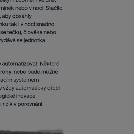
mínek nebo v noci. Stačilo
y, aby obsáhly
nku tak i v noci snadno
 se tečku, člověka nebo
 vydává se jednotka
e automatizovat. Některé
rony
, nebo bude možné
ovacím systémem
se vždy automaticky otočí
ogické inovace
rizik v porovnání