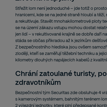
Střežit lom není jednoduché – jde totiž o prost
hranicemi, kde se na jedné straně hloubí a těží
a rekultivuje. Stavět mnohakilometrové ploty te
se na území zákazu vstupu mohou dostat relati
jen lidí – v rekultivované krajině se dobře daří 
stáda se občas přikradou až k jezírkům dešťové
Z bezpečnostního hlediska jsou ovšem samozř
zloději, kteří se zaměřují těžební techniku a jej
kilometry dlouhých napájecích kabelů z kvalitní
Chrání zatoulané turisty, p
zdravotníkům
Bezpečnostní tým Securitas zde obsluhuje 4 vrá
s kamerovým systémem, bahnitým terénem lomu 
2 výjezdní jednotky, které plní předepsané kontr