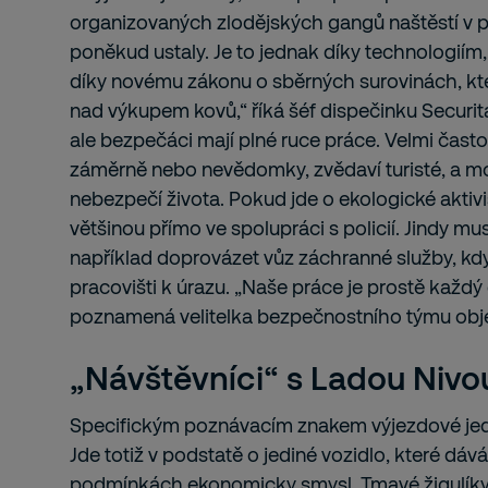
organizovaných zlodějských gangů naštěstí v p
poněkud ustaly. Je to jednak díky technologiím,
díky novému zákonu o sběrných surovinách, kter
nad výkupem kovů,“ říká šéf dispečinku Securita
ale bezpečáci mají plné ruce práce. Velmi často 
záměrně nebo nevědomky, zvědaví turisté, a m
nebezpečí života. Pokud jde o ekologické aktivis
většinou přímo ve spolupráci s policií. Jindy mu
například doprovázet vůz záchranné služby, k
pracovišti k úrazu. „Naše práce je prostě každý 
poznamená velitelka bezpečnostního týmu obj
„Návštěvníci“ s Ladou Nivo
Specifickým poznávacím znakem výjezdové jedn
Jde totiž v podstatě o jediné vozidlo, které dáv
podmínkách ekonomicky smysl. Tmavé žigulíky v