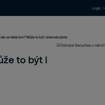
Login
Kontakty a podpora
Kariéra
Jak se hlídá lom? Může to být i dobrodružství
že to být i