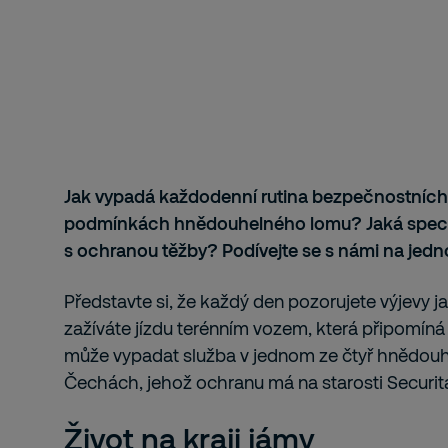
Jak vypadá každodenní rutina bezpečnostních
podmínkách hnědouhelného lomu? Jaká specif
s ochranou těžby? Podívejte se s námi na jedn
Představte si, že každý den pozorujete výjevy j
zažíváte jízdu terénním vozem, která připomíná r
může vypadat služba v jednom ze čtyř hnědouh
Čechách, jehož ochranu má na starosti Securit
Život na kraji jámy