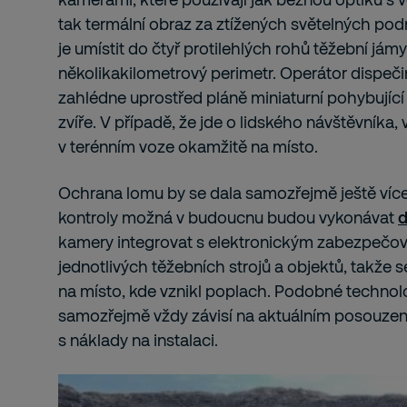
tak termální obraz za ztížených světelných pod
je umístit do čtyř protilehlých rohů těžební jám
několikakilometrový perimetr. Operátor dispeči
zahlédne uprostřed pláně miniaturní pohybující
zvíře. V případě, že jde o lidského návštěvníka,
v terénním voze okamžitě na místo.
Ochrana lomu by se dala samozřejmě ještě víc
kontroly možná v budoucnu budou vykonávat
d
kamery integrovat s elektronickým zabezpeč
jednotlivých těžebních strojů a objektů, takže 
na místo, kde vznikl poplach. Podobné technol
samozřejmě vždy závisí na aktuálním posouzení 
s náklady na instalaci.