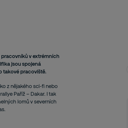
 pracovníků v extrémních
ika jsou spojená
o takové pracoviště.
ako z nějakého sci-fi nebo
allye Paříž – Dakar. I tak
elných lomů v severních
as.