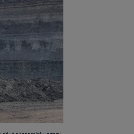
omu dává ekonomicky smysl