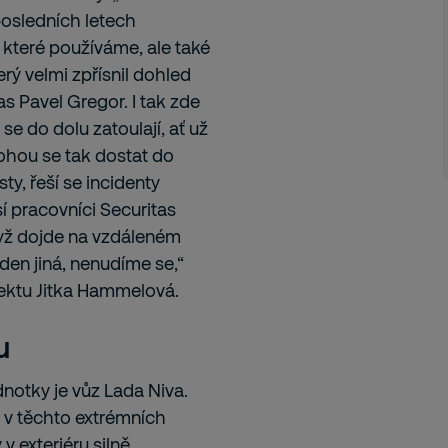
osledních letech
 které používáme, ale také
ý velmi zpřísnil dohled
s Pavel Gregor. I tak zde
se do dolu zatoulají, ať už
ohou se tak dostat do
ty, řeší se incidenty
sí pracovníci Securitas
dyž dojde na vzdáleném
den jiná, nenudíme se,“
ektu Jitka Hammelová.
u
otky je vůz Lada Niva.
á v těchto extrémních
 exteriéru silně