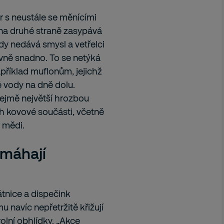
or s neustále se měnícími
, na druhé straně zasypává
dy nedává smysl a vetřelci
vně snadno. To se netýká
například muflonům, jejichž
 vody na dně dolu.
ejmě největší hrozbou
ich kovové součásti, včetně
 mědi.
omáhají
tnice a dispečink
navíc nepřetržitě křižují
olní obhlídky. „Akce