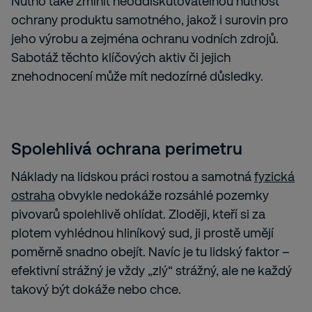
Nutno také zmínit neoddiskutovatelnou nutnost
ochrany produktu samotného, jakož i surovin pro
jeho výrobu a zejména ochranu vodních zdrojů.
Sabotáž těchto klíčových aktiv či jejich
znehodnocení může mít nedozírné důsledky.
Spolehlivá ochrana perimetru
Náklady na lidskou práci rostou a samotná
fyzická
ostraha
obvykle nedokáže rozsáhlé pozemky
pivovarů spolehlivě ohlídat. Zloději, kteří si za
plotem vyhlédnou hliníkový sud, ji prostě umějí
poměrně snadno obejít. Navíc je tu lidský faktor –
efektivní strážný je vždy „zlý“ strážný, ale ne každý
takový být dokáže nebo chce.