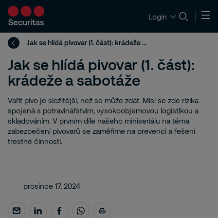
Login
Jak se hlídá pivovar (1. část): krádeže a sabotáže
Jak se hlídá pivovar (1. část):
krádeže a sabotáže
Vařit pivo je složitější, než se může zdát. Mísí se zde rizika
spojená s potravinářstvím, vysokoobjemovou logistikou a
skladováním. V prvním díle našeho miniseriálu na téma
zabezpečení pivovarů se zaměříme na prevenci a řešení
trestné činnosti.
prosince 17, 2024