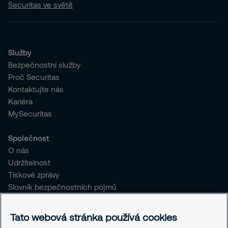
Securitas ve světě
Služby
Bezpečnostní služby
Proč Securitas
Kontaktujte nás
Kariéra
MySecuritas
Společnost
O nás
Udržitelnost
Tiskové zprávy
Slovník bezpečnostních pojmů
Pro stávající klienty SČR
Tato webová stránka používá cookies
Právní informace