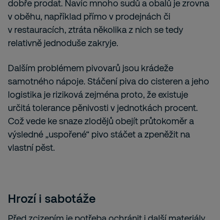
dobře prodat. Navíc mnoho sudů a obalů je zrovna
v oběhu, například přímo v prodejnách či
v restauracích, ztráta několika z nich se tedy
relativně jednoduše zakryje.
Dalším problémem pivovarů jsou krádeže
samotného nápoje. Stáčení piva do cisteren a jeho
logistika je riziková zejména proto, že existuje
určitá tolerance pěnivosti v jednotkách procent.
Což vede ke snaze zlodějů obejít průtokoměr a
výsledné „uspořené“ pivo stáčet a zpeněžit na
vlastní pěst.
Hrozí i sabotáže
Před zcizením je potřeba ochránit i další materiály,