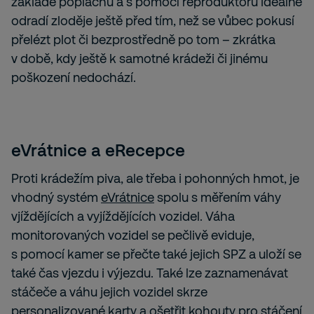
základě poplachu a s pomocí reproduktoru ideálně
odradí zloděje ještě před tím, než se vůbec pokusí
přelézt plot či bezprostředně po tom – zkrátka
v době, kdy ještě k samotné krádeži či jinému
poškození nedochází.
eVrátnice a eRecepce
Proti krádežím piva, ale třeba i pohonných hmot, je
vhodný systém
eVrátnice
spolu s měřením váhy
vjíždějících a vyjíždějících vozidel. Váha
monitorovaných vozidel se pečlivě eviduje,
s pomocí kamer se přečte také jejich SPZ a uloží se
také čas vjezdu i výjezdu. Také lze zaznamenávat
stáčeče a váhu jejich vozidel skrze
personalizované karty a ošetřit kohouty pro stáčení