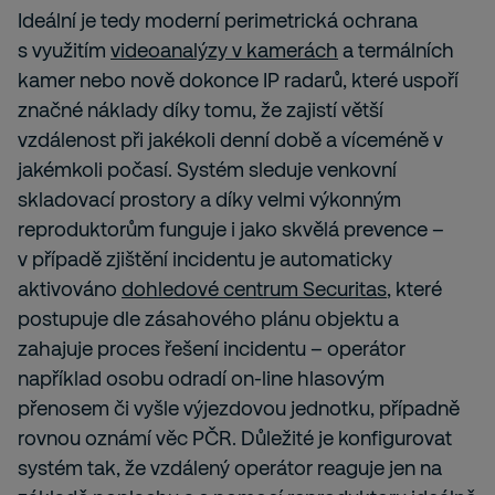
Ideální je tedy moderní perimetrická ochrana
s využitím
videoanalýzy v kamerách
a termálních
kamer nebo nově dokonce IP radarů, které uspoří
značné náklady díky tomu, že zajistí větší
vzdálenost při jakékoli denní době a víceméně v
jakémkoli počasí. Systém sleduje venkovní
skladovací prostory a díky velmi výkonným
reproduktorům funguje i jako skvělá prevence –
v případě zjištění incidentu je automaticky
aktivováno
dohledové centrum Securitas
, které
postupuje dle zásahového plánu objektu a
zahajuje proces řešení incidentu – operátor
například osobu odradí on-line hlasovým
přenosem či vyšle výjezdovou jednotku, případně
rovnou oznámí věc PČR. Důležité je konfigurovat
systém tak, že vzdálený operátor reaguje jen na