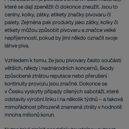
které se dají zpeněžit či dokonce zneužít. Jsou to
ceniny, kolky, zátky, etikety značky pivovaru či
palety. Zejména pak produkty jako zátky, kolky či
etikety můžou způsobit pivovaru a značce velké
nepříjemnosti, pokud by jimi někdo označil svoje
láhve piva.
Vzhledem k tomu, že jsou pivovary často součástí
větších, někdy i nadnárodních koncernů, škody
způsobené ztrátou reputace nebo přerušení
kontinuity provozu jsou značné. Dokonce se
v Česku vyskytly případy cílených sabotáží, které
odstavily výrobní linku i na několik týdnů – a taková
mimořádnost přirozeně znamená ztráty v hodnotě
mnoha milionů korun.