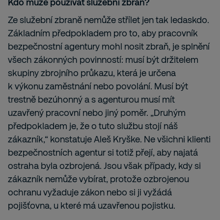
Kdo může používat služební zbraň?
Ze služební zbraně nemůže střílet jen tak ledaskdo.
Základním předpokladem pro to, aby pracovník
bezpečnostní agentury mohl nosit zbraň, je splnění
všech zákonných povinností: musí být držitelem
skupiny zbrojního průkazu, která je určena
k výkonu zaměstnání nebo povolání. Musí být
trestně bezúhonný a s agenturou musí mít
uzavřený pracovní nebo jiný poměr. „Druhým
předpokladem je, že o tuto službu stojí náš
zákazník,“ konstatuje Aleš Kryške. Ne všichni klienti
bezpečnostních agentur si totiž přejí, aby najatá
ostraha byla ozbrojená. Jsou však případy, kdy si
zákazník nemůže vybírat, protože ozbrojenou
ochranu vyžaduje zákon nebo si ji vyžádá
pojišťovna, u které má uzavřenou pojistku.