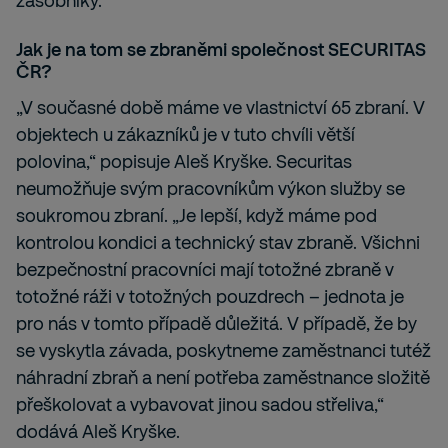
zásobníky.
Jak je na tom se zbraněmi společnost SECURITAS
ČR
?
„V současné době máme ve vlastnictví 65 zbraní. V
objektech u zákazníků je v tuto chvíli větší
polovina,“ popisuje Aleš Kryške. Securitas
neumožňuje svým pracovníkům výkon služby se
soukromou zbraní. „Je lepší, když máme pod
kontrolou kondici a technický stav zbraně. Všichni
bezpečnostní pracovníci mají totožné zbraně v
totožné ráži v totožných pouzdrech – jednota je
pro nás v tomto případě důležitá. V případě, že by
se vyskytla závada, poskytneme zaměstnanci tutéž
náhradní zbraň a není potřeba zaměstnance složitě
přeškolovat a vybavovat jinou sadou střeliva,“
dodává Aleš Kryške.