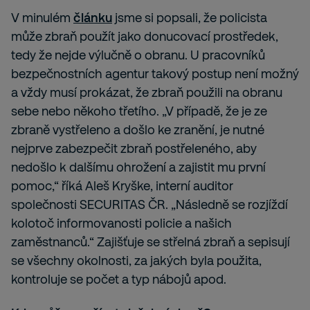
V minulém
článku
jsme si popsali, že policista
může zbraň použít jako donucovací prostředek,
tedy že nejde výlučně o obranu. U pracovníků
bezpečnostních agentur takový postup není možný
a vždy musí prokázat, že zbraň použili na obranu
sebe nebo někoho třetího. „V případě, že je ze
zbraně vystřeleno a došlo ke zranění, je nutné
nejprve zabezpečit zbraň postřeleného, aby
nedošlo k dalšímu ohrožení a zajistit mu první
pomoc,“ říká Aleš Kryške, interní auditor
společnosti SECURITAS ČR. „Následně se rozjíždí
kolotoč informovanosti policie a našich
zaměstnanců.“ Zajišťuje se střelná zbraň a sepisují
se všechny okolnosti, za jakých byla použita,
kontroluje se počet a typ nábojů apod.