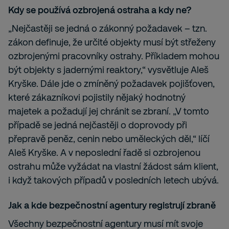
Kdy se používá ozbrojená ostraha a kdy ne?
„Nejčastěji se jedná o zákonný požadavek – tzn.
zákon definuje, že určité objekty musí být střeženy
ozbrojenými pracovníky ostrahy. Příkladem mohou
být objekty s jadernými reaktory,“ vysvětluje Aleš
Kryške. Dále jde o zmíněný požadavek pojišťoven,
které zákazníkovi pojistily nějaký hodnotný
majetek a požadují jej chránit se zbraní. „V tomto
případě se jedná nejčastěji o doprovody při
přepravě peněz, cenin nebo uměleckých děl,“ líčí
Aleš Kryške. A v neposlední řadě si ozbrojenou
ostrahu může vyžádat na vlastní žádost sám klient,
i když takových případů v posledních letech ubývá.
Jak a kde bezpečnostní agentury registrují zbraně
Všechny bezpečnostní agentury musí mít svoje