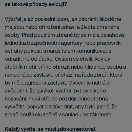
se takové případy evidují?
Výstřel je až poslední úkon, jak zabránit škodě na
majetku nebo ohrožení zdraví a života chráněné
osoby. Před použitím zbraně by se měla zásahová
jednotka bezpečnostní agentury nebo pracovník
ostrahy pokusit s narušitelem komunikovat a
odradit ho od útoku. Ovšem ve chvíli, kdy by
útočník mohl přímo ohrozit nebo hlídanou osobu a
nenechá se zastavit, přichází na řadu zbraň, která
by měla agresora zastavit. Ovšem je nutné si
uvědomit, že jakýkoli výstřel, byť by nikoho
nezasáhl, musí střelec později dopodrobna
vysvětlit, popsat a zdůvodnit, aby bylo jasné, že
zbraň použil skutečně v souladu se zákonem.
Každý výstřel se musí zdokumentovat