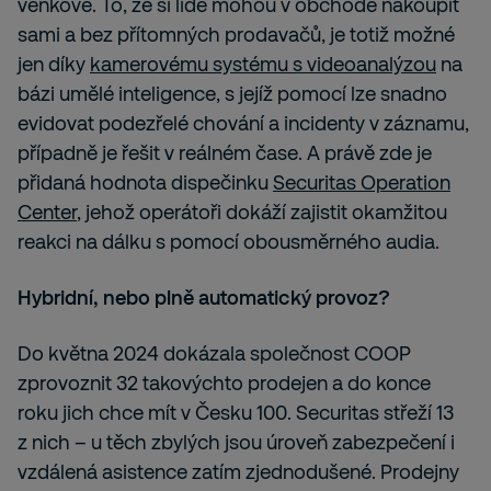
venkově. To, že si lidé mohou v obchodě nakoupit
sami a bez přítomných prodavačů, je totiž možné
jen díky
kamerovému systému s videoanalýzou
na
bázi umělé inteligence, s jejíž pomocí lze snadno
evidovat podezřelé chování a incidenty v záznamu,
případně je řešit v reálném čase. A právě zde je
přidaná hodnota dispečinku
Securitas Operation
Center
, jehož operátoři dokáží zajistit okamžitou
reakci na dálku s pomocí obousměrného audia.
Hybridní, nebo plně automatický provoz?
Do května 2024 dokázala společnost COOP
zprovoznit 32 takovýchto prodejen a do konce
roku jich chce mít v Česku 100. Securitas střeží 13
z nich – u těch zbylých jsou úroveň zabezpečení i
vzdálená asistence zatím zjednodušené. Prodejny