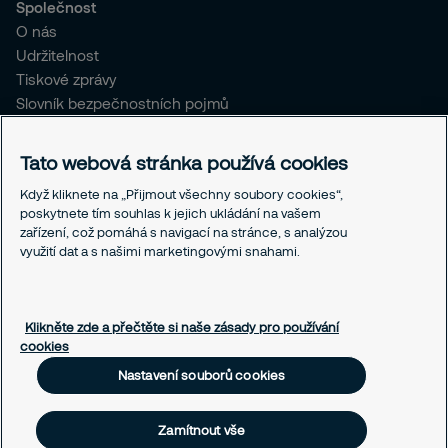
Společnost
O nás
Udržitelnost
Tiskové zprávy
Slovník bezpečnostních pojmů
Pro stávající klienty SČR
Tato webová stránka používá cookies
Právní informace
Když kliknete na „Přijmout všechny soubory cookies“,
Ochrana osobních údajů
poskytnete tím souhlas k jejich ukládání na vašem
Obchodní podmínky
zařízení, což pomáhá s navigací na stránce, s analýzou
Linka integrity
využití dat a s našimi marketingovými snahami.
Responsible disclosure
Nastavení souborů cookies
Klikněte zde a přečtěte si naše zásady pro používání
cookies
Nastavení souborů cookies
Zamítnout vše