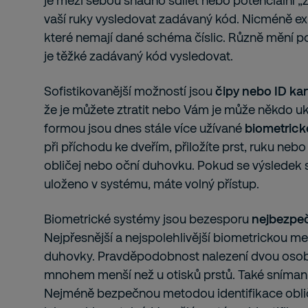
je mezi sebou snadno sdílet nebo potenciální 
vaší ruky vysledovat zadávaný kód. Nicméně exis
které nemají dané schéma číslic. Různě mění p
je těžké zadávaný kód vysledovat.
Sofistikovanější možností jsou
čipy nebo ID kar
že je můžete ztratit nebo Vám je může někdo uk
formou jsou dnes stále více užívané
biometrick
při příchodu ke dveřím, přiložíte prst, ruku n
obličej nebo oční duhovku. Pokud se výsledek s
uloženo v systému, máte volný přístup.
Biometrické systémy jsou bezesporu
nejbezpe
Nejpřesnější a nejspolehlivější biometrickou m
duhovky. Pravděpodobnost nalezení dvou osob
mnohem menší než u otisků prstů. Také snímaní 
Nejméně bezpečnou metodou identifikace obliče