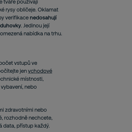
 tváře používají
ké rysy obličeje. Oklamat
by verifikace
nedosahují
í duhovky
. Jedinou její
 omezená nabídka na trhu.
t počet vstupů ve
počítejte jen
vchodové
echnické místnosti,
é vybavení, nebo
ými zdravotními nebo
ové, rozhodně nechcete,
 data, přístup každý.