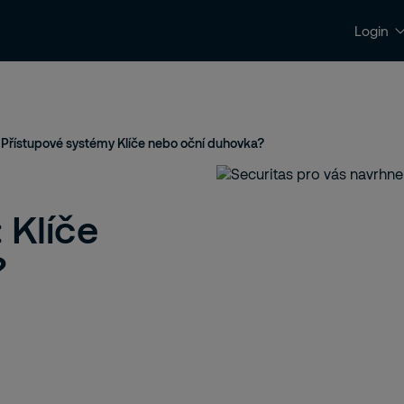
Login
Kontakty a podpora
Kariéra
Přístupové systémy Klíče nebo oční duhovka?
 Klíče
?