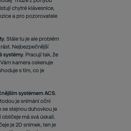
„zloděj“ může z pohybu
tují chytré klávesnice,
ozice a pro pozorovatele
ty
. Stále tu je ale problém
rást. Nejbezpečnější
é systémy
. Pracují tak, že
ebo Vám kamera oskenuje
hoduje s tím, co je
čnějším systémem ACS
.
etodou je snímání oční
 se stejnou duhovkou je
obličeje má svá úskalí.
je je 2D snímek, ten je