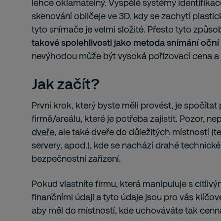
lehce oklamatelný. Vyspělé systémy identifikace
skenování obličeje ve 3D, kdy se zachytí plastic
tyto snímače je velmi složité. Přesto tyto způso
takové spolehlivosti jako metoda snímání očn
nevýhodou může být vysoká pořizovací cena a
Jak začít?
První krok, který byste měli provést, je spočíta
firmě/areálu, které je potřeba zajistit. Pozor, ne
dveře
, ale také dveře do důležitých místností (t
servery, apod.), kde se nachází drahé technick
bezpečnostní zařízení.
Pokud vlastníte firmu, která manipuluje s citliv
finančními údaji a tyto údaje jsou pro vás klíč
aby měl do místností, kde uchováváte tak cenná