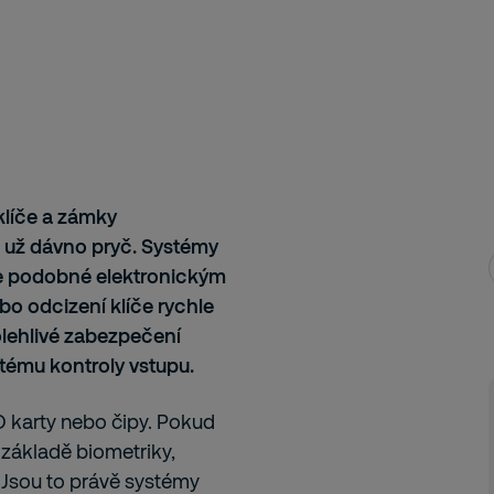
klíče a zámky
u už dávno pryč. Systémy
 je podobné elektronickým
bo odcizení klíče rychle
olehlivé zabezpečení
tému kontroly vstupu.
ID karty nebo čipy. Pokud
 základě biometriky,
 Jsou to právě systémy