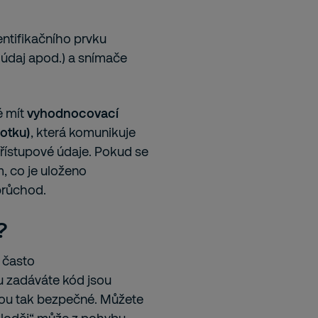
ntifikačního prvku
ý údaj apod.) a snímače
 mít
vyhodnocovací
notku)
, která komunikuje
řístupové údaje. Pokud se
m, co je uloženo
průchod.
?
 často
ou zadáváte kód jsou
jsou tak bezpečné. Můžete