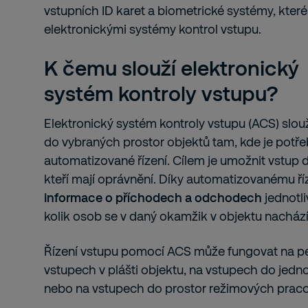
vstupních ID karet a biometrické systémy, kter
elektronickými systémy kontrol vstupu.
K čemu slouží elektronický
systém
kontroly vstupu?
Elektronický systém kontroly vstupu (ACS) slouž
do vybraných prostor objektů tam, kde je potřeb
automatizované řízení. Cílem je umožnit vstup 
kteří mají oprávnění. Díky automatizovanému ří
informace o příchodech a odchodech
jednotl
kolik osob se v daný okamžik v objektu nachází
Řízení vstupu pomocí ACS může fungovat na per
vstupech v plášti objektu, na vstupech do jedno
nebo na vstupech do prostor režimových praco