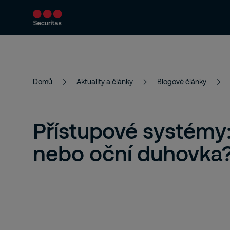
Bezpečnostní řešení
Aktuality a články
Domů
Aktuality a články
Blogové články
Přístupové systémy:
nebo oční duhovka