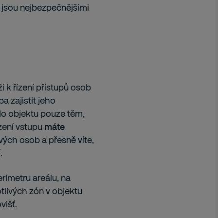
é jsou nejbezpečnějšími
í k řízení přístupů osob
a zajistit jeho
do objektu pouze těm,
zení vstupu
máte
ivých osob a přesně víte,
.
imetru areálu, na
tlivých zón v objektu
višť.