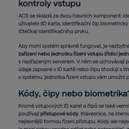
kontroly vstupu
ACS se skládá ze dvou hlavních komponent: ide
uživatele (ID karta, identifikační čip biometrick
(čtečka) identifikačního prvku.
Aby mohl systém správně fungovat, je nezbytné
zařízení nebo jednotku řízení vstupu (řídící jed
s nadřazeným serverem. V něm se uchovávají p
údaje zapsané v ID kartě nebo čipu shodují s tí
v systému, jednotka řízení vstupu vám umožní 
Kódy, čipy nebo biometrika
Kromě vstupových ID karet a čipů se také velmi
používají
přístupové kódy
. Klávesnice, na kter
nejlevnější formou řízení přístupu. Kódy ale ne