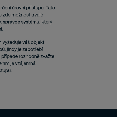
čení úrovní přístupu. Tato
 je zde možnost trvalé
.
správce systému,
který
í.
m vyžaduje váš objekt.
pů, jindy je zapotřebí
m případě rozhodně zvažte
ením je vzájemná
stupu.