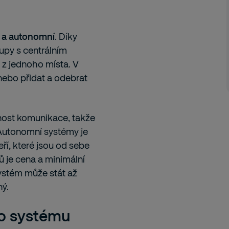
é a autonomní
. Díky
upy s centrálním
 z jednoho místa. V
nebo přidat a odebrat
ost komunikace, takže
 Autonomní systémy je
ří, které jsou od sebe
 je cena a minimální
systém může stát až
ný.
o systému