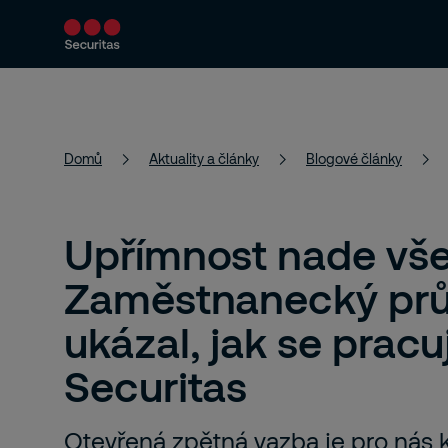
Bezpečnostní řešení
Aktuality a články
Domů
Aktuality a články
Blogové články
Upřímnost nade vše
Zaměstnanecký pr
ukázal, jak se pracu
Securitas
Otevřená zpětná vazba je pro nás kl