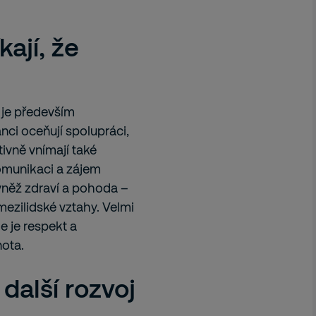
ají, že
s je především
ci oceňují spolupráci,
ivně vnímají také
omunikaci a zájem
vněž zdraví a pohoda –
mezilidské vztahy. Velmi
de je respekt a
ota.
další rozvoj