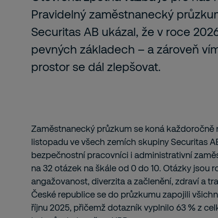
Pravidelný zaměstnanecký průzku
Securitas AB ukázal, že v roce 202
pevných základech – a zároveň v
prostor se dál zlepšovat.
Zaměstnanecký průzkum se koná každoročně na
listopadu ve všech zemích skupiny Securitas AB
bezpečnostní pracovníci i administrativní zaměs
na 32 otázek na škále od 0 do 10. Otázky jsou ro
angažovanost, diverzita a začlenění, zdraví a 
České republice se do průzkumu zapojili všichn
říjnu 2025, přičemž dotazník vyplnilo 63 % z ce