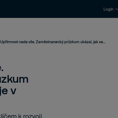
Login
Kontakty a podpora
Kariéra
Upřímnost nade vše. Zaměstnanecký průzkum ukázal, jak se pracuje v Securitas
.
ůzkum
je v
íčem k rozvoji.