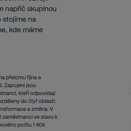
m napříč skupinou
6 stojíme na
íme, kde máme
 přelomu října a
. Zapojeni jsou
tnanci, kteří odpovídají
zděleny do čtyř oblastí:
transformace a změna. V
i zaměstnanci ve stavu k
lkového počtu 1 406