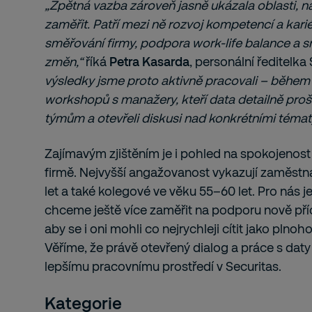
„Zpětná vazba zároveň jasně ukázala oblasti, n
zaměřit. Patří mezi ně rozvoj kompetencí a kariér
směřování firmy, podpora work-life balance a sr
změn,“
říká
Petra Kasarda
, personální ředitelk
výsledky jsme proto aktivně pracovali – během 
workshopů s manažery, kteří data detailně prošli
týmům a otevřeli diskusi nad konkrétními tématy
Zajímavým zjištěním je i pohled na spokojenost
firmě. Nejvyšší angažovanost vykazují zaměstnan
let a také kolegové ve věku 55–60 let. Pro nás je 
chceme ještě více zaměřit na podporu nově příc
aby se i oni mohli co nejrychleji cítit jako pln
Věříme, že právě otevřený dialog a práce s daty
lepšímu pracovnímu prostředí v Securitas.
Kategorie