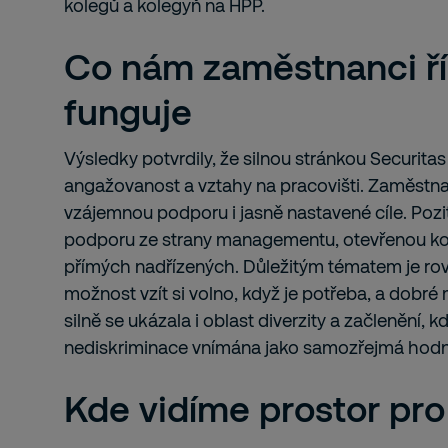
kolegů a kolegyň na HPP.
Co nám zaměstnanci řík
funguje
Výsledky potvrdily, že silnou stránkou Securita
angažovanost a vztahy na pracovišti. Zaměstnan
vzájemnou podporu i jasně nastavené cíle. Pozit
podporu ze strany managementu, otevřenou k
přímých nadřízených. Důležitým tématem je ro
možnost vzít si volno, když je potřeba, a dobré 
silně se ukázala i oblast diverzity a začlenění, k
nediskriminace vnímána jako samozřejmá hodn
Kde vidíme prostor pro 