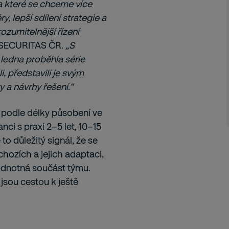
a které se chceme více
y, lepší sdílení strategie a
ozumitelnější řízení
a SECURITAS ČR.
„S
ledna proběhla série
, představili je svým
 a návrhy řešení.“
 podle délky působení ve
ci s praxí 2–5 let, 10–15
to důležitý signál, že se
hozích a jejich adaptaci,
ohodnotná součást týmu.
 jsou cestou k ještě