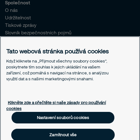
Společnost
O nás
Udržitelnost
Tiskové zprávy
Slovník bezpečnostních pojmů
Pro stávající klienty SČR
Tato webová stránka používá cookies
Právní informace
Když kliknete na „Přijmout všechny soubory cookies“,
Ochrana osobních údajů
poskytnete tím souhlas k jejich ukládání na vašem
Obchodní podmínky
zařízení, což pomáhá s navigací na stránce, s analýzou
Linka integrity
využití dat a s našimi marketingovými snahami.
Responsible disclosure
Nastavení souborů cookies
Klikněte zde a přečtěte si naše zásady pro používání
cookies
Nastavení souborů cookies
Zamítnout vše