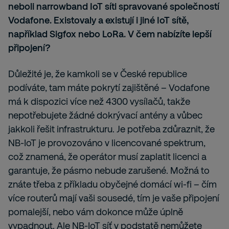
neboli narrowband IoT síti spravované společností
Vodafone. Existovaly a existují i jiné IoT sítě,
například Sigfox nebo LoRa. V čem nabízíte lepší
připojení?
Důležité je, že kamkoli se v České republice
podíváte, tam máte pokrytí zajištěné – Vodafone
má k dispozici více než 4300 vysílačů, takže
nepotřebujete žádné dokrývací antény a vůbec
jakkoli řešit infrastrukturu. Je potřeba zdůraznit, že
NB-IoT je provozováno v licencované spektrum,
což znamená, že operátor musí zaplatit licenci a
garantuje, že pásmo nebude zarušené. Možná to
znáte třeba z příkladu obyčejné domácí wi-fi – čím
více routerů mají vaši sousedé, tím je vaše připojení
pomalejší, nebo vám dokonce může úplně
vypadnout. Ale NB-IoT síť v podstatě nemůžete