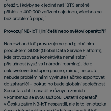
přetížit. I kdyby se k jediné naší BTS anténě
přihlásilo 400 000 zařízení najednou, všechna se
bez problémů připojí.
Provozují NB-IoT i jiní čeští nebo světoví operátoři?
Narrowband IoT provozujeme pod globálním
produktem GDSP (Global Data Service Platform),
kde provozovaná konektivita nemá státní
příslušnost (využívá i národní roaming), jde o
celosvětově dostupné pásmo, mimo jiné proto
nebude problém námi vyvinuté tlačítko exportovat
do zahraničí – pokud ho bude globální společnost
Securitas chtít nasadit v různých zemích
v kombinaci se svou službou. Ostatní operátoři
v Česku zatím NB-IoT nespustili, ale je to jen otázka
času a infrastruktury. Ve Vodafonu jsme NB IoT