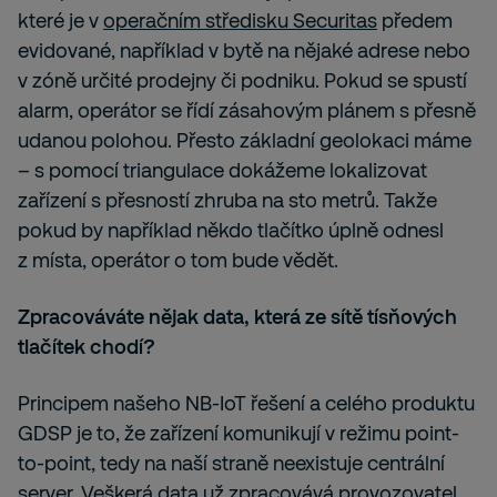
které je v
operačním středisku Securitas
předem
evidované, například v bytě na nějaké adrese nebo
v zóně určité prodejny či podniku. Pokud se spustí
alarm, operátor se řídí zásahovým plánem s přesně
udanou polohou. Přesto základní geolokaci máme
– s pomocí triangulace dokážeme lokalizovat
zařízení s přesností zhruba na sto metrů. Takže
pokud by například někdo tlačítko úplně odnesl
z místa, operátor o tom bude vědět.
Zpracováváte nějak data, která ze sítě tísňových
tlačítek chodí?
Principem našeho NB-IoT řešení a celého produktu
GDSP je to, že zařízení komunikují v režimu point-
to-point, tedy na naší straně neexistuje centrální
server. Veškerá data už zpracovává provozovatel