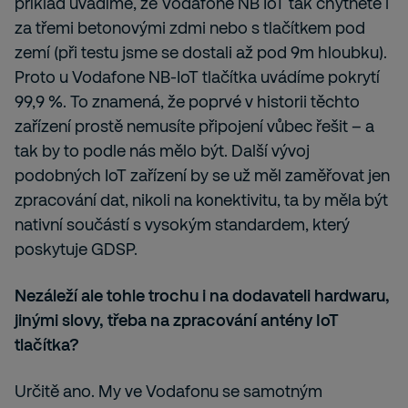
příklad uvádíme, že Vodafone NB IoT tak chytnete i
za třemi betonovými zdmi nebo s tlačítkem pod
zemí (při testu jsme se dostali až pod 9m hloubku).
Proto u Vodafone NB-IoT tlačítka uvádíme pokrytí
99,9 %. To znamená, že poprvé v historii těchto
zařízení prostě nemusíte připojení vůbec řešit – a
tak by to podle nás mělo být. Další vývoj
podobných IoT zařízení by se už měl zaměřovat jen
zpracování dat, nikoli na konektivitu, ta by měla být
nativní součástí s vysokým standardem, který
poskytuje GDSP.
Nezáleží ale tohle trochu i na dodavateli hardwaru,
jinými slovy, třeba na zpracování antény IoT
tlačítka?
Určitě ano. My ve Vodafonu se samotným