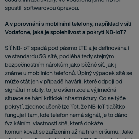
spustili softwarovou úpravou.
A v porovnání s mobilními telefony, například v síti
Vodafone, jaká je spolehlivost a pokrytí NB-IoT?
Síť NB-IoT spadá pod pásmo LTE a je definována i
ve standardu 5G sítě, podléhá tedy stejným
bezpečnostním nárokům jako běžné síť, jak ji
známe u mobilních telefonů. Úplný výpadek sítě se
může stát jen v případě havárií, které odpojí od
signálu i mobily, to je ovšem zcela výjimečná
situace selhání kritické infrastruktury. Co se týče
pokrytí, zjednodušeně lze říct, že NB-IoT tlačítko
funguje i tam, kde telefon nemá signál, je to dáno
fyzikálními vlastnosti sítě, která dokáže
komunikovat se zařízením až na hranici šumu.. Jako