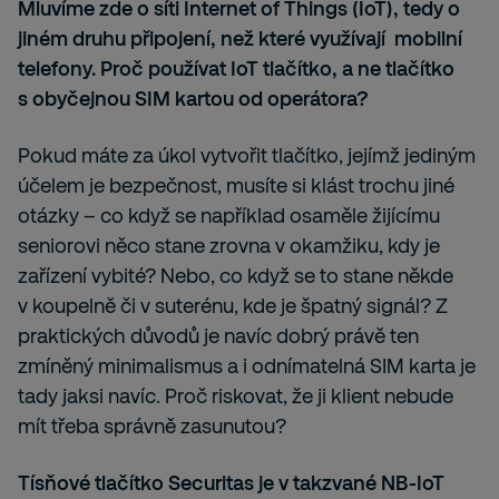
Mluvíme zde o síti Internet of Things (IoT), tedy o
jiném druhu připojení, než které využívají mobilní
telefony. Proč používat IoT tlačítko, a ne tlačítko
s obyčejnou SIM kartou od operátora?
Pokud máte za úkol vytvořit tlačítko, jejímž jediným
účelem je bezpečnost, musíte si klást trochu jiné
otázky – co když se například osaměle žijícímu
seniorovi něco stane zrovna v okamžiku, kdy je
zařízení vybité? Nebo, co když se to stane někde
v koupelně či v suterénu, kde je špatný signál? Z
praktických důvodů je navíc dobrý právě ten
zmíněný minimalismus a i odnímatelná SIM karta je
tady jaksi navíc. Proč riskovat, že ji klient nebude
mít třeba správně zasunutou?
Tísňové tlačítko Securitas je v takzvané NB-IoT