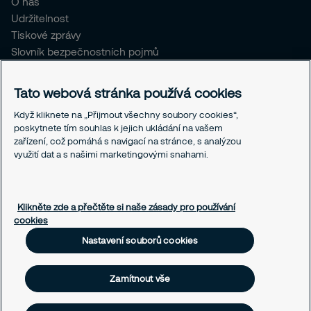
O nás
Udržitelnost
Tiskové zprávy
Slovník bezpečnostních pojmů
Pro stávající klienty SČR
Tato webová stránka používá cookies
Právní informace
Když kliknete na „Přijmout všechny soubory cookies“,
Ochrana osobních údajů
poskytnete tím souhlas k jejich ukládání na vašem
Obchodní podmínky
zařízení, což pomáhá s navigací na stránce, s analýzou
Linka integrity
využití dat a s našimi marketingovými snahami.
Responsible disclosure
Nastavení souborů cookies
Klikněte zde a přečtěte si naše zásady pro používání
cookies
Nastavení souborů cookies
Zamítnout vše