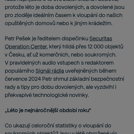
protože léto je doba dovolených, a dovolené jsou
pro zloděje ideálním časem k vloupání do našich
opuštěných domovů nebo k jiným krádežím.
Petr Pešek je ředitelem dispečinku
Securitas
Operation Center
, který hlídá přes 12 000 objektů
v Česku, ať už komerčních, nebo soukromých.
V pravidelných audio vstupech s redaktorem
populárního
Signál rádia
uveřejněných během
července 2024 Petr shrnul základní bezpečnostní
rady a tipy pro dobu dovolených, ale vyzdvihl i
překvapivé technologické novinky.
„Léto je nejnáročnější období roku“
Co ukazují celoroční statistiky o vloupání do
soukromých objektů? Jsou v létě ohrožené víc