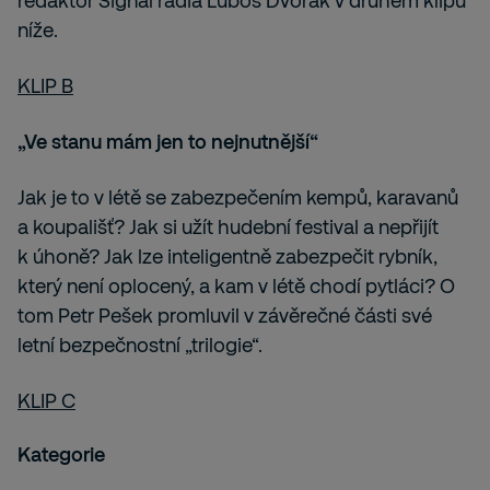
redaktor Signál rádia Luboš Dvořák v druhém klipu
níže.
KLIP B
„Ve stanu mám jen to nejnutnější“
Jak je to v létě se zabezpečením kempů, karavanů
a koupališť? Jak si užít hudební festival a nepřijít
k úhoně? Jak lze inteligentně zabezpečit rybník,
který není oplocený, a kam v létě chodí pytláci? O
tom Petr Pešek promluvil v závěrečné části své
letní bezpečnostní „trilogie“.
KLIP C
Kategorie