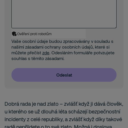
Ověření proti robotům
Vaše osobní údaje budou zpracovávány v souladu s
našimi zásadami ochrany osobních údajů, které si
můžete přečíst
zde
. Odesláním formuláře potvzujete
souhlas s těmito zásadami.
Odeslat
Dobrá rada je nad zlato – zvlášť když ji dává člověk,
u kterého se už dlouhá léta scházejí bezpečnostní
incidenty z celé republiky, a zvlášť když díky takové
radě nepřijdete o to své zlato. Možná i doslova,