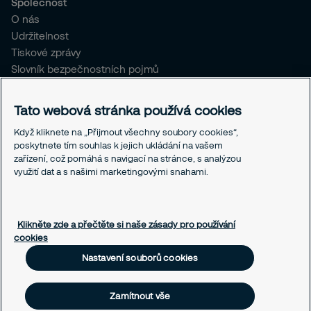
Společnost
O nás
Udržitelnost
Tiskové zprávy
Slovník bezpečnostních pojmů
Pro stávající klienty SČR
Tato webová stránka používá cookies
Právní informace
Když kliknete na „Přijmout všechny soubory cookies“,
Ochrana osobních údajů
poskytnete tím souhlas k jejich ukládání na vašem
Obchodní podmínky
zařízení, což pomáhá s navigací na stránce, s analýzou
Linka integrity
využití dat a s našimi marketingovými snahami.
Responsible disclosure
Nastavení souborů cookies
Klikněte zde a přečtěte si naše zásady pro používání
cookies
Nastavení souborů cookies
Zamítnout vše