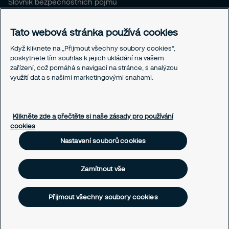
Slovník bezpečnostních pojmů
Pro stávající klienty SČR
Tato webová stránka používá cookies
Právní informace
Když kliknete na „Přijmout všechny soubory cookies“,
Ochrana osobních údajů
poskytnete tím souhlas k jejich ukládání na vašem
Obchodní podmínky
zařízení, což pomáhá s navigací na stránce, s analýzou
Linka integrity
využití dat a s našimi marketingovými snahami.
Responsible disclosure
Nastavení souborů cookies
Klikněte zde a přečtěte si naše zásady pro používání
cookies
Nastavení souborů cookies
Zamítnout vše
Přijmout všechny soubory cookies
© SECURITAS ČR s.r.o., 2026