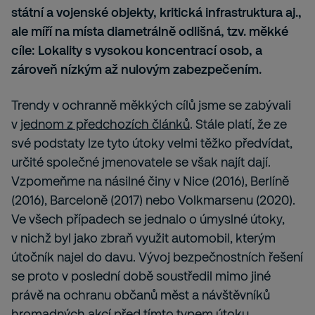
státní a vojenské objekty, kritická infrastruktura aj.,
ale míří na místa diametrálně odlišná, tzv. měkké
cíle: Lokality s vysokou koncentrací osob, a
zároveň nízkým až nulovým zabezpečením.
Trendy v ochranně měkkých cílů jsme se zabývali
v
jednom z předchozích článků
. Stále platí, že ze
své podstaty lze tyto útoky velmi těžko předvídat,
určité společné jmenovatele se však najít dají.
Vzpomeňme na násilné činy v Nice (2016), Berlíně
(2016), Barceloně (2017) nebo Volkmarsenu (2020).
Ve všech případech se jednalo o úmyslné útoky,
v nichž byl jako zbraň využit automobil, kterým
útočník najel do davu. Vývoj bezpečnostních řešení
se proto v poslední době soustředil mimo jiné
právě na ochranu občanů měst a návštěvníků
hromadných akcí před tímto typem útoku.