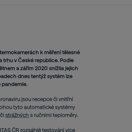
 termokamerách k měření tělesné
na trhu v České republice. Podle
nem a zářím 2020 snížila jejich
padech dnes tentýž systém lze
lně pandemie.
naviru jsou recepce či vnitřní
ohou tyto automatické systémy
 či
strážných
s ručními teploměry.
TAS ČR rozsáhlé testování více