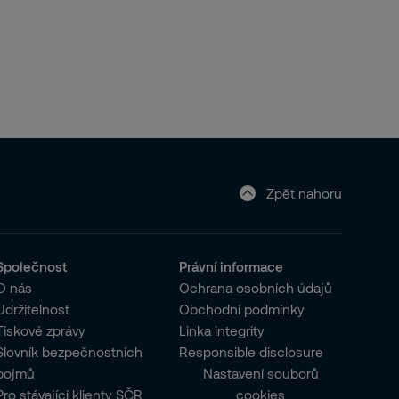
Zpět nahoru
Společnost
Právní informace
O nás
Ochrana osobních údajů
Udržitelnost
Obchodní podmínky
Tiskové zprávy
Linka integrity
Slovník bezpečnostních
Responsible disclosure
pojmů
Nastavení souborů
Pro stávající klienty SČR
cookies