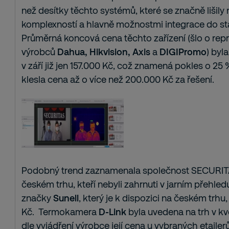
než desítky těchto systémů, které se značně lišily n
komplexností a hlavně možnostmi integrace do st
Průměrná koncová cena těchto zařízení (šlo o repr
výrobců
Dahua, Hikvision, Axis
a
DIGIPromo
) byl
v září již jen 157.000 Kč, což znamená pokles o 25
klesla cena až o více než 200.000 Kč za řešení.
Podobný trend zaznamenala společnost SECURITA
českém trhu, kteří nebyli zahrnuti v jarním přehle
značky
Sunell
, který je k dispozici na českém trhu
Kč. Termokamera
D-Link
byla uvedena na trh v kv
dle vyjádření výrobce její cena u vybraných etailer