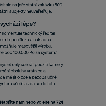
ískala na jaře státní zakázku 500
tátní subjekty neuveřejňuje.
 vychází lépe?
“ komentuje technický ředitel
elmi specifická a nákladná
umožňuje masovější výrobu.
ne pod 100.000 Kč za systém.“
myslet celý scénář použití kamery
nění obsluhy vrátnice a
da má jít o zcela bezobslužné
systém ušetří a zda se do této
?
Napište nám
nebo volejte na 724