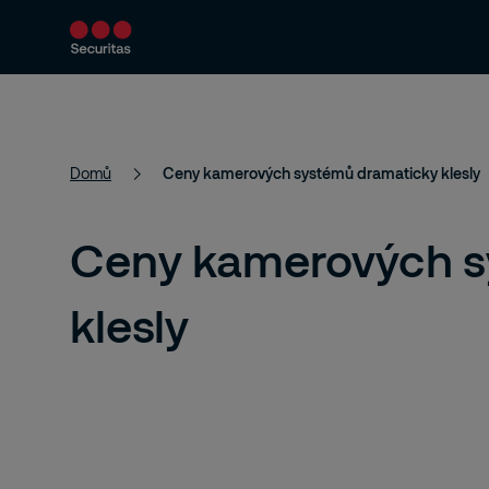
Bezpečnostní řešení
Aktuality a články
Domů
Ceny kamerových systémů dramaticky klesly
Ceny kamerových s
klesly