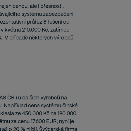
ejen cenou, ale i přesností,
ávajícího systému zabezpečení.
ezentativní průřez 8 řešení od
a v květnu 210.000 Kč, zatímco
 %. V případě některých výrobců
S ČR i u dalších výrobců na
du. Například cena systému čínské
, klesla ze 450.000 Kč na 190.000
ětnu za cenu 17.600 EUR, nyní je
ů až o 20 % nižší. Švýcarská firma