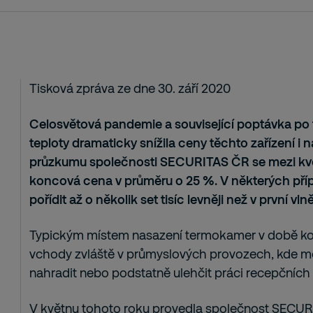
Tisková zpráva ze dne 30. září 2020
Celosvětová pandemie a související poptávka po
teploty dramaticky snížila ceny těchto zařízení i 
průzkumu společnosti SECURITAS ČR se mezi květ
koncová cena v průměru o 25 %. V některých pří
pořídit až o několik set tisíc levněji než v první v
Typickým místem nasazení termokamer v době koro
vchody zvláště v průmyslových provozech, kde m
nahradit nebo podstatně ulehčit práci recepčních
V květnu tohoto roku provedla společnost SECURI