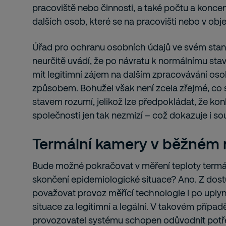
pracoviště nebo činnosti, a také počtu a konc
dalších osob, které se na pracovišti nebo v obje
Úřad pro ochranu osobních údajů ve svém sta
neurčitě uvádí, že po návratu k normálnímu st
mít legitimní zájem na dalším zpracovávání oso
způsobem. Bohužel však není zcela zřejmé, co 
stavem rozumí, jelikož lze předpokládat, že ko
společnosti jen tak nezmizí – což dokazuje i s
Termální kamery v běžném 
Bude možné pokračovat v měření teploty termá
skončení epidemiologické situace? Ano. Z dost
považovat provoz měřící technologie i po uply
situace za legitimní a legální. V takovém případ
provozovatel systému schopen odůvodnit potř