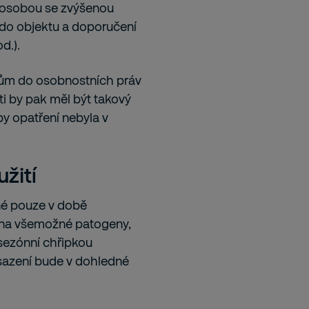
s osobou se zvýšenou
 do objektu a doporučení
d.).
hům do osobnostních práv
ti by pak měl být takový
y opatření nebyla v
žití
né pouze v době
b na všemožné patogeny,
 sezónní chřipkou
asazení bude v dohledné