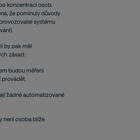
ebo koncentraci osob.
ená, že pominuly důvody
 provozovatel systému
vání).
i by pak měl
ých zásad:
obem budou měření
 provádět.
řejí žádné automatizované
y není osoba blíže