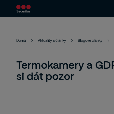
Bezpečnostní řešení
Aktuality a články
Domů
Aktuality a články
Blogové články
Termokamery a GDP
si dát pozor