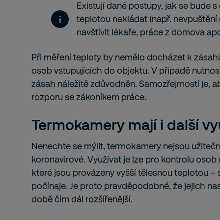
Existují dané postupy, jak se bude 
teplotou nakládat (např. nevpuštění
navštívit lékaře, práce z domova apo
Při měření teploty by nemělo docházet k zása
osob vstupujících do objektu. V případě nutnos
zásah náležitě zdůvodněn. Samozřejmostí je, ab
rozporu se zákoníkem práce.
Termokamery mají i další vyu
Nenechte se mýlit, termokamery nejsou užiteč
koronavirové. Využívat je lze pro kontrolu oso
které jsou provázeny vyšší tělesnou teplotou –
počínaje. Je proto pravděpodobné, že jejich n
době čím dál rozšířenější.