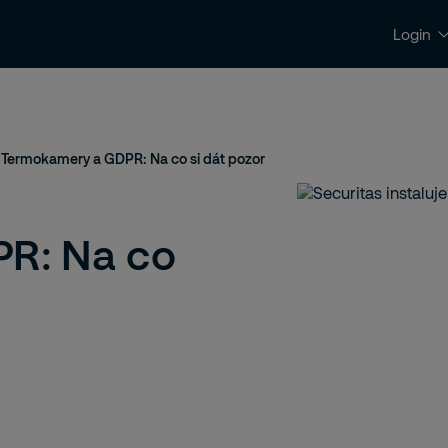
Login
Kontakty a podpora
Kariéra
Termokamery a GDPR: Na co si dát pozor
R: Na co