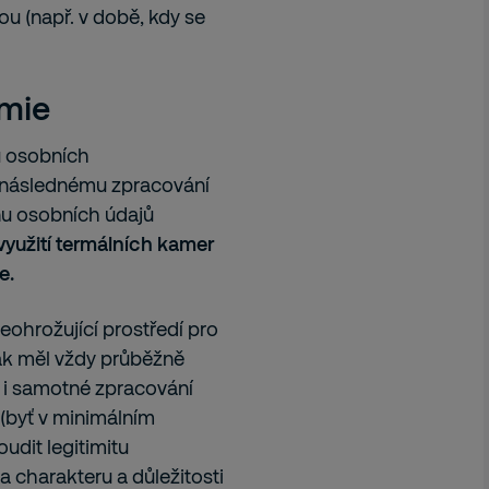
ou (např. v době, kdy se
mie
u osobních
 následnému zpracování
nu osobních údajů
využití termálních kamer
e.
eohrožující prostředí pro
šak měl vždy průběžně
 i samotné zpracování
 (byť v minimálním
udit legitimitu
 charakteru a důležitosti