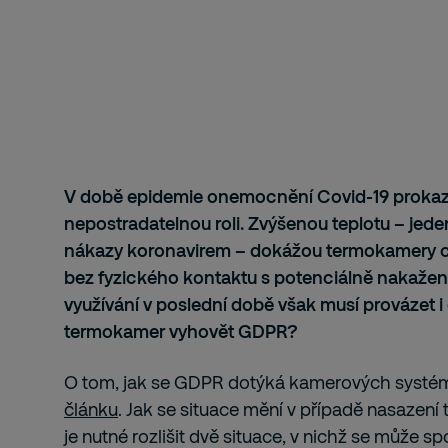
V době epidemie onemocnění Covid-19 prokazuj
nepostradatelnou roli. Zvýšenou teplotu – jede
nákazy koronavirem – dokážou termokamery odh
bez fyzického kontaktu s potenciálně nakaže
využívání v poslední době však musí provázet i 
termokamer vyhovět GDPR?
O tom, jak se GDPR dotýká kamerových systémů
článku
. Jak se situace mění v případě nasazen
je nutné rozlišit dvě situace, v nichž se může s