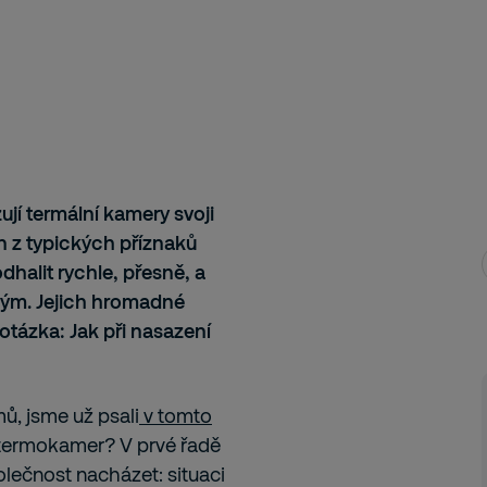
í termální kamery svoji
n z typických příznaků
alit rychle, přesně, a
ným. Jejich hromadné
otázka: Jak při nasazení
, jsme už psali
v tomto
í termokamer? V prvé řadě
polečnost nacházet: situaci