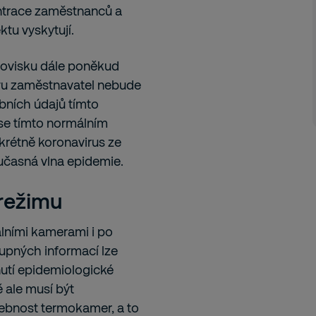
entrace zaměstnanců a
ktu vyskytují.
novisku dále poněkud
avu zaměstnavatel nebude
bních údajů tímto
se tímto normálním
nkrétně koronavirus ze
oučasná vlna epidemie.
režimu
lními kamerami i po
upných informací lze
nutí epidemiologické
ě ale musí být
ebnost termokamer, a to