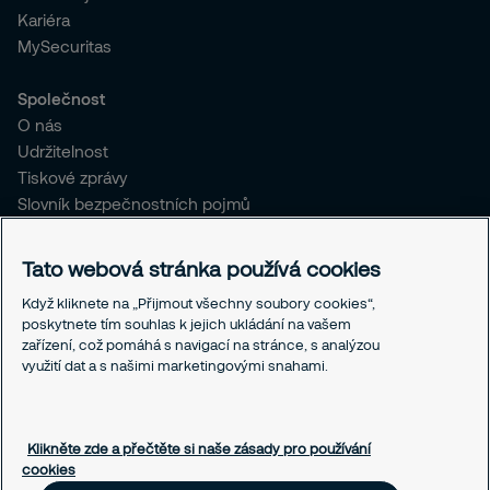
Kariéra
MySecuritas
Společnost
O nás
Udržitelnost
Tiskové zprávy
Slovník bezpečnostních pojmů
Pro stávající klienty SČR
Tato webová stránka používá cookies
Právní informace
Když kliknete na „Přijmout všechny soubory cookies“,
Ochrana osobních údajů
poskytnete tím souhlas k jejich ukládání na vašem
Obchodní podmínky
zařízení, což pomáhá s navigací na stránce, s analýzou
Linka integrity
využití dat a s našimi marketingovými snahami.
Responsible disclosure
Nastavení souborů cookies
Klikněte zde a přečtěte si naše zásady pro používání
cookies