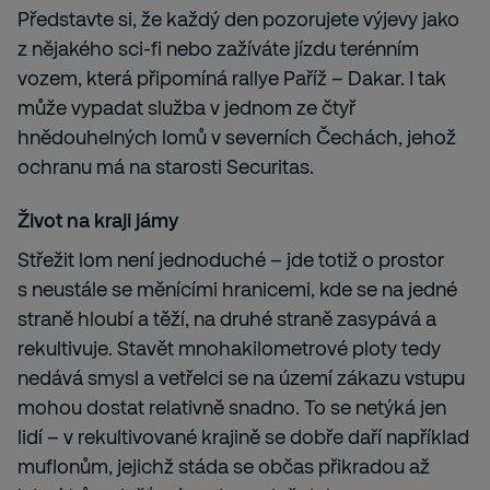
Představte si, že každý den pozorujete výjevy jako
z nějakého sci-fi nebo zažíváte jízdu terénním
vozem, která připomíná rallye Paříž – Dakar. I tak
může vypadat služba v jednom ze čtyř
hnědouhelných lomů v severních Čechách, jehož
ochranu má na starosti Securitas.
Život na kraji jámy
Střežit lom není jednoduché – jde totiž o prostor
s neustále se měnícími hranicemi, kde se na jedné
straně hloubí a těží, na druhé straně zasypává a
rekultivuje. Stavět mnohakilometrové ploty tedy
nedává smysl a vetřelci se na území zákazu vstupu
mohou dostat relativně snadno. To se netýká jen
lidí – v rekultivované krajině se dobře daří například
muflonům, jejichž stáda se občas přikradou až