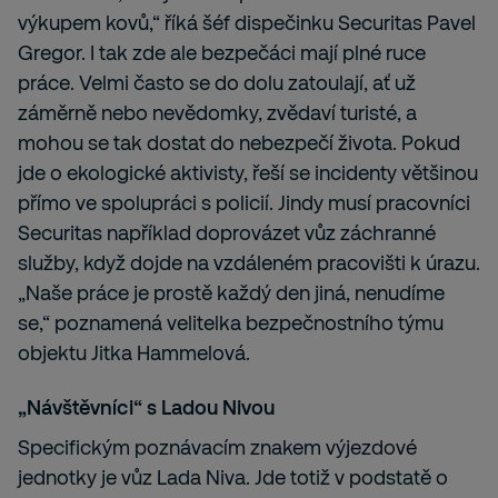
výkupem kovů,“ říká šéf dispečinku Securitas Pavel
Gregor. I tak zde ale bezpečáci mají plné ruce
práce. Velmi často se do dolu zatoulají, ať už
záměrně nebo nevědomky, zvědaví turisté, a
mohou se tak dostat do nebezpečí života. Pokud
jde o ekologické aktivisty, řeší se incidenty většinou
přímo ve spolupráci s policií. Jindy musí pracovníci
Securitas například doprovázet vůz záchranné
služby, když dojde na vzdáleném pracovišti k úrazu.
„Naše práce je prostě každý den jiná, nenudíme
se,“ poznamená velitelka bezpečnostního týmu
objektu Jitka Hammelová.
„Návštěvníci“ s Ladou Nivou
Specifickým poznávacím znakem výjezdové
jednotky je vůz Lada Niva. Jde totiž v podstatě o