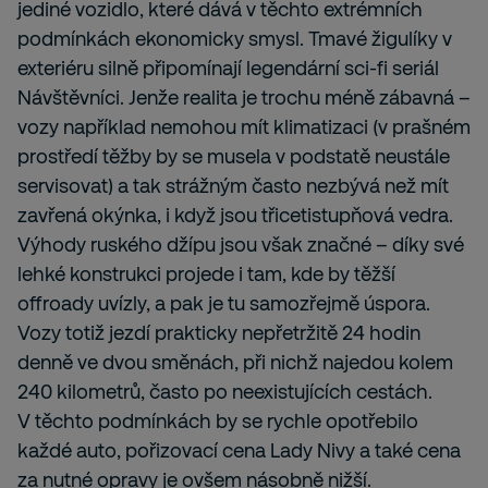
jediné vozidlo, které dává v těchto extrémních
podmínkách ekonomicky smysl. Tmavé žigulíky v
exteriéru silně připomínají legendární sci-fi seriál
Návštěvníci. Jenže realita je trochu méně zábavná –
vozy například nemohou mít klimatizaci (v prašném
prostředí těžby by se musela v podstatě neustále
servisovat) a tak strážným často nezbývá než mít
zavřená okýnka, i když jsou třicetistupňová vedra.
Výhody ruského džípu jsou však značné – díky své
lehké konstrukci projede i tam, kde by těžší
offroady uvízly, a pak je tu samozřejmě úspora.
Vozy totiž jezdí prakticky nepřetržitě 24 hodin
denně ve dvou směnách, při nichž najedou kolem
240 kilometrů, často po neexistujících cestách.
V těchto podmínkách by se rychle opotřebilo
každé auto, pořizovací cena Lady Nivy a také cena
za nutné opravy je ovšem násobně nižší.