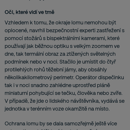
Oči, které vidí ve tmě
Vzhledem k tomu, že okraje lomu nemohou být
oplocené, navrhli bezpečnostní experti zastřežení s
pomocí stožárů s bispektrálními kamerami, které
používají jak běžnou optiku s velkým zoomem ve
dne, tak termální obraz za ztížených světelných
podmínek nebo v noci. Stačilo je umístit do čtyř
protilehlých rohů těžební jámy, aby obsáhly
několikakilometrový perimetr. Operátor dispečinku
tak i v noci snadno zahlédne uprostřed pláně
miniaturní pohybující se tečku, člověka nebo zvíře.
V případě, že jde o lidského návštěvníka, vydává se
jednotka v terénním voze okamžitě na místo.
Ochrana lomu by se dala samozřejmě ještě více