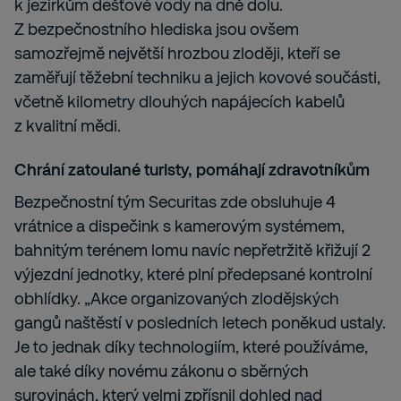
k jezírkům dešťové vody na dně dolu.
Z bezpečnostního hlediska jsou ovšem
samozřejmě největší hrozbou zloději, kteří se
zaměřují těžební techniku a jejich kovové součásti,
včetně kilometry dlouhých napájecích kabelů
z kvalitní mědi.
Chrání zatoulané turisty, pomáhají zdravotníkům
Bezpečnostní tým Securitas zde obsluhuje 4
vrátnice a dispečink s kamerovým systémem,
bahnitým terénem lomu navíc nepřetržitě křižují 2
výjezdní jednotky, které plní předepsané kontrolní
obhlídky. „Akce organizovaných zlodějských
gangů naštěstí v posledních letech poněkud ustaly.
Je to jednak díky technologiím, které používáme,
ale také díky novému zákonu o sběrných
surovinách, který velmi zpřísnil dohled nad