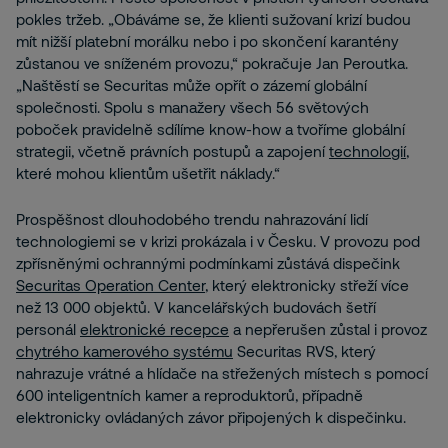
pokles tržeb. „Obáváme se, že klienti sužovaní krizí budou
mít nižší platební morálku nebo i po skončení karantény
zůstanou ve sníženém provozu,“ pokračuje Jan Peroutka.
„Naštěstí se Securitas může opřít o zázemí globální
společnosti. Spolu s manažery všech 56 světových
poboček pravidelně sdílíme know-how a tvoříme globální
strategii, včetně právních postupů a zapojení
technologií
,
které mohou klientům ušetřit náklady.“
Prospěšnost dlouhodobého trendu nahrazování lidí
technologiemi se v krizi prokázala i v Česku. V provozu pod
zpřísněnými ochrannými podmínkami zůstává dispečink
Securitas Operation Center
, který elektronicky střeží více
než 13 000 objektů. V kancelářských budovách šetří
personál
elektronické recepce
a nepřerušen zůstal i provoz
chytrého kamerového systému
Securitas RVS, který
nahrazuje vrátné a hlídače na střežených místech s pomocí
600 inteligentních kamer a reproduktorů, případně
elektronicky ovládaných závor připojených k dispečinku.