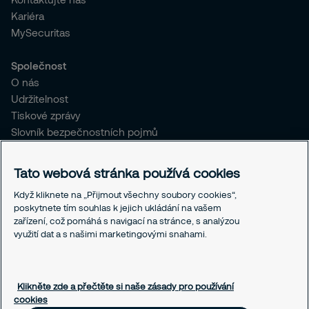
Kariéra
MySecuritas
Společnost
O nás
Udržitelnost
Tiskové zprávy
Slovník bezpečnostních pojmů
Pro stávající klienty SČR
Tato webová stránka používá cookies
Právní informace
Když kliknete na „Přijmout všechny soubory cookies“,
Ochrana osobních údajů
poskytnete tím souhlas k jejich ukládání na vašem
Obchodní podmínky
zařízení, což pomáhá s navigací na stránce, s analýzou
Linka integrity
využití dat a s našimi marketingovými snahami.
Responsible disclosure
Nastavení souborů cookies
Klikněte zde a přečtěte si naše zásady pro používání
cookies