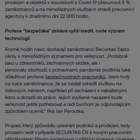
prodejen a objektů v souvislosti s Covid-19 přesunout 5 %
zaměstnanců a na mimořádných službách strávili pracovníci
agentury k dnešnímu dni 22 000 hodin.
Profese "bezpečáka" získává vyšší kredit, roste význam
technologií
Kromě hodin navíc dostávají zaměstnanci Securitas často
úkoly s mimořádným významem pro veřejnost. „Podobně
jako u zdravotníků, záchranných složek, ale i
personálu obchodů s potravinami, pandemie podtrhla také
důležitost profese
bezpečnostních pracovníků
. Jsem hrdý
na naše zaměstnance, že se nedali odradit službou na
rizikových místech, například při zacházení s nakaženými
lidmi, a dorazili do práce. Jejich zvýšené nasazení bude
veřejnost ještě potřebovat a rádi bychom je odpovídajícím
způsobem ocenili,“ říká Jan Peroutka.
Propad, který způsobilo uzavírání podniků a prodejen, tedy
prozatím vedl v případě SECURITAS ČR k novým pracovním
příležitostem. Přesto společnost v příštích týdnech očekává