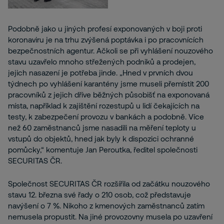
Podobně jako u jiných profesí exponovaných v boji proti
koronaviru je na trhu zvýšená poptávka i po pracovnících
bezpečnostních agentur. Ačkoli se při vyhlášení nouzového
stavu uzavřelo mnoho střežených podniků a prodejen,
jejich nasazení je potřeba jinde. „Hned v prvních dvou
týdnech po vyhlášení karantény jsme museli přemístit 200
pracovníků z jejich dříve běžných působišť na exponovaná
místa, například k zajištění rozestupů u lidí čekajících na
testy, k zabezpečení provozu v bankách a podobně. Více
než 60 zaměstnanců jsme nasadili na měření teploty u
vstupů do objektů, hned jak byly k dispozici ochranné
pomůcky,“ komentuje Jan Peroutka, ředitel společnosti
SECURITAS ČR.
Společnost SECURITAS ČR rozšířila od začátku nouzového
stavu 12. března své řady o 210 osob, což představuje
navýšení o 7 %. Nikoho z kmenových zaměstnanců zatím
nemusela propustit. Na jiné provozovny musela po uzavření