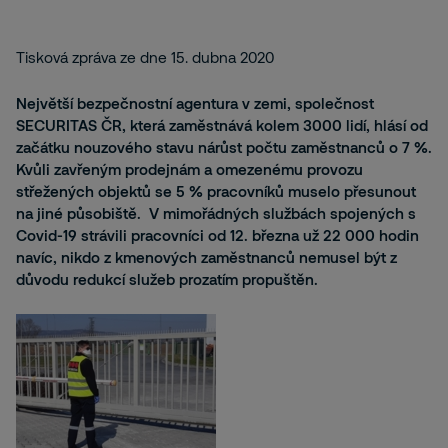
Tisková zpráva ze dne 15. dubna 2020
Největší bezpečnostní agentura v zemi, společnost
SECURITAS ČR, která zaměstnává kolem 3000 lidí, hlásí od
začátku nouzového stavu nárůst počtu zaměstnanců o 7 %.
Kvůli zavřeným prodejnám a omezenému provozu
střežených objektů se 5 % pracovníků muselo přesunout
na jiné působiště. V mimořádných službách spojených s
Covid-19 strávili pracovníci od 12. března už 22 000 hodin
navíc, nikdo z kmenových zaměstnanců nemusel být z
důvodu redukcí služeb prozatím propuštěn.