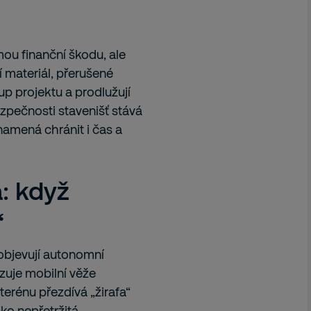
ou finanční škodu, ale
 materiál, přerušené
p projektu a prodlužují
ezpečnosti stavenišť stává
namená chránit i čas a
: když
“
 objevují autonomní
zuje mobilní věže
 terénu přezdívá „žirafa“
ako nepřetržitá