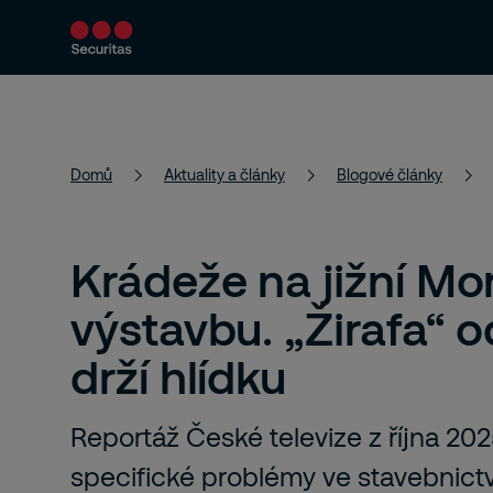
Bezpečnostní řešení
Aktuality a články
Domů
Aktuality a články
Blogové články
Krádeže na jižní Mor
výstavbu. „Žirafa“ o
drží hlídku
Reportáž České televize z října 202
specifické problémy ve stavebnictv