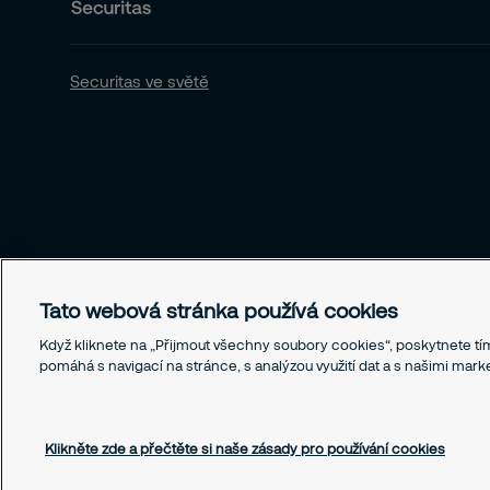
Securitas ve světě
Tato webová stránka používá cookies
Když kliknete na „Přijmout všechny soubory cookies“, poskytnete tím
pomáhá s navigací na stránce, s analýzou využití dat a s našimi mar
© SECURITAS ČR s.r.o., 2026
Klikněte zde a přečtěte si naše zásady pro používání cookies