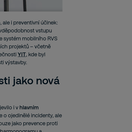
ale i preventivní účinek:
ravděpodobnost vstupu
se systém mobilního RVS
ích projektů – včetně
ečnosti
YIT
, kde byl
ti výstavby.
ti jako nová
vilo i v
hlavním
e o ojedinělé incidenty, ale
pouze jako prevence proti
ní harmonogramu a