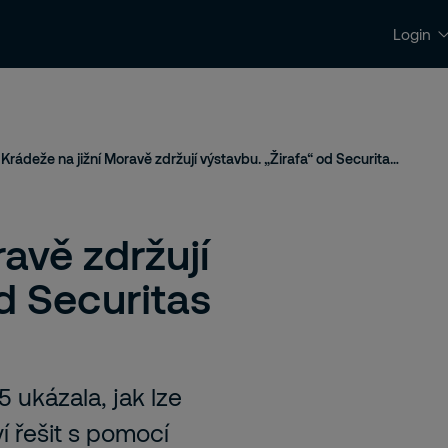
Login
Kontakty a podpora
Kariéra
Krádeže na jižní Moravě zdržují výstavbu. „Žirafa“ od Securitas drží hlídku
avě zdržují
d Securitas
5 ukázala, jak lze
í řešit s pomocí