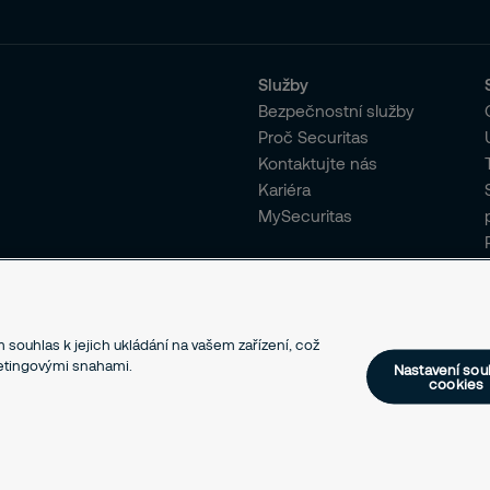
Služby
Bezpečnostní služby
Proč Securitas
Kontaktujte nás
Kariéra
MySecuritas
 souhlas k jejich ukládání na vašem zařízení, což
ketingovými snahami.
Nastavení sou
cookies