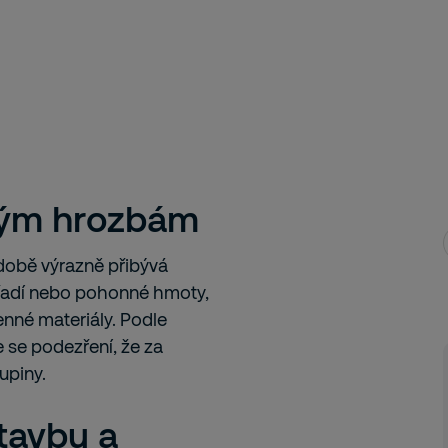
ovým hrozbám
době výrazně přibývá
nářadí nebo pohonné hmoty,
enné materiály. Podle
e se podezření, že za
upiny.
tavbu a