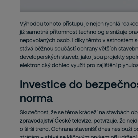
Výhodou tohoto přístupu je nejen rychlá reakce, 
již samotná přítomnost technologie snižuje p
nepovolaných osob. I díky těmto vlastnostem 
stává běžnou součástí ochrany větších stavebn
developerských staveb, jako jsou projekty spol
elektronický dohled využit pro zajištění plynulos
Investice do bezpečnos
norma
Skutečnost, že se téma krádeží na stavbách obje
zpravodajství České televize
, potvrzuje, že nejd
o širší trend. Ochrana stavenišť dnes neslouží 
ztrátám – stává se klíčovým prvkem při udrže