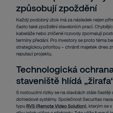
způsobují zpoždění
Každý podobný útok má za následek nejen přím
často také zpoždění stavebních prací. Chybějící
kabeláže nebo zničené rozvody zpomalují postu
termíny předání. Pro investory se proto téma b
strategickou prioritou – chránit majetek dnes z
reputaci projektu.
Technologická ochrana
staveniště hlídá „žirafa
S rostoucími riziky se na stavbách stále častěji
dohledové systémy. Společnost Securitas nasa
typu
RVS (Remote Video Solution)
, kterým se v
díky jejich výšce a přehledu. Tyto věže fungují j