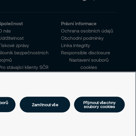
Společnost
Právní informace
O nás
Ochrana osobních údajů
Udržitelnost
Obchodní podmínky
Tiskové zprávy
Linka integrity
Slovník bezpečnostních
Responsible disclosure
pojmů
Nastavení souborů
Pro stávající klienty SČR
cookies
borů
Přijmout všechny
Zamítnout vše
soubory cookies